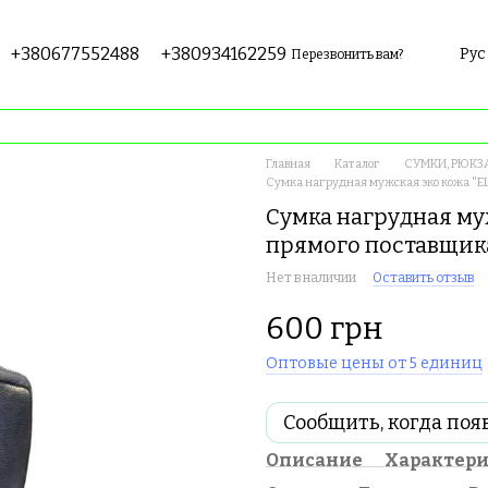
+380677552488
+380934162259
Рус
Перезвонить вам?
Главная
Каталог
СУМКИ, РЮКЗ
Сумка нагрудная мужская эко кожа "E
Сумка нагрудная му
прямого поставщик
Нет в наличии
Оставить отзыв
600 грн
Оптовые цены от 5 единиц
Сообщить, когда поя
Описание
Характер