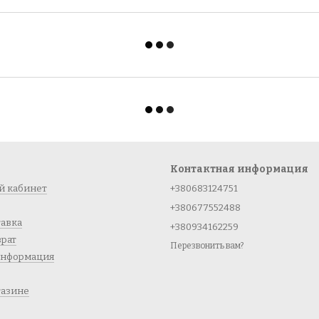
Контактная информация
й кабинет
+380683124751
+380677552488
тавка
+380934162259
врат
Перезвонить вам?
информация
газине