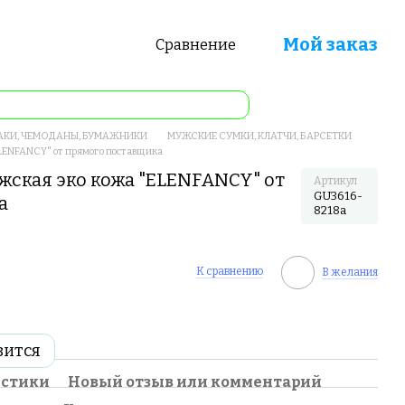
Мой заказ
Сравнение
АКИ, ЧЕМОДАНЫ, БУМАЖНИКИ
МУЖСКИЕ СУМКИ, КЛАТЧИ, БАРСЕТКИ
LENFANCY" от прямого поставщика
жская эко кожа "ELENFANCY" от
Артикул
GU3616-
а
8218a
К сравнению
В желания
вится
истики
Новый отзыв или комментарий