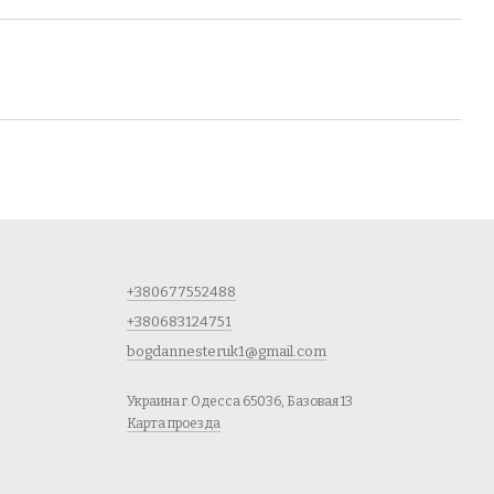
+380677552488
+380683124751
bogdannesteruk1@gmail.com
Украина г.Одесса 65036, Базовая 13
Карта проезда