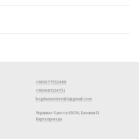
+380677552488
+380683124751
bogdannesteruk1@gmail.com
Украина г.Одесса 65036, Базовая 13
Карта проезда