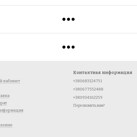
Контактная информация
й кабинет
+380683124751
+380677552488
тавка
+380934162259
врат
Перезвонить вам?
информация
газине