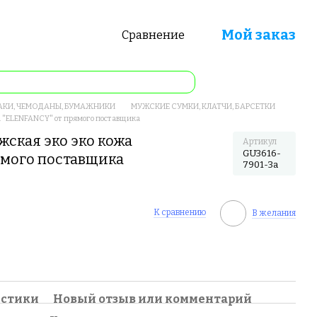
Мой заказ
Сравнение
АКИ, ЧЕМОДАНЫ, БУМАЖНИКИ
МУЖСКИЕ СУМКИ, КЛАТЧИ, БАРСЕТКИ
а "ELENFANCY" от прямого поставщика
жская эко эко кожа
Артикул
GU3616-
ямого поставщика
7901-3a
К сравнению
В желания
истики
Новый отзыв или комментарий