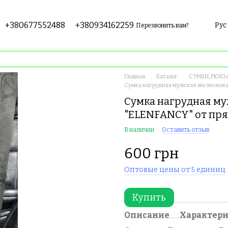
+380677552488
+380934162259
Рус
Перезвонить вам?
Главная
Каталог
СУМКИ, РЮКЗ
Сумка нагрудная мужская эко эко кож
Сумка нагрудная му
"ELENFANCY" от пр
В наличии
Оставить отзыв
600 грн
Оптовые цены от 5 единиц
Купить
Описание
Характер