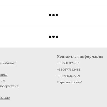
Контактная информация
й кабинет
+380683124751
+380677552488
тавка
+380934162259
врат
Перезвонить вам?
информация
газине