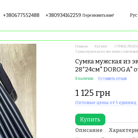
+380677552488
+380934162259
Рус
Перезвонить вам?
Главная
Каталог
СУМКИ, РЮКЗ
Сумка мужская из эко-кожи с плечев
Сумка мужская из э
28*24см" DOROGA" о
В наличии
Оставить отзыв
1 125 грн
Оптовые цены от 5 единиц
Купить
Описание
Характер