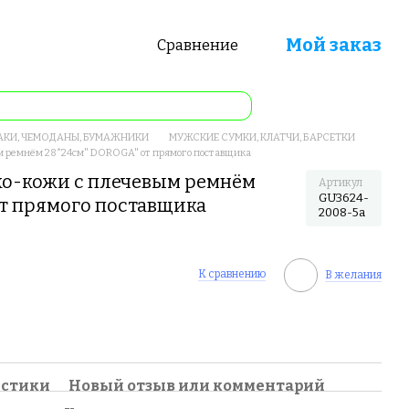
Мой заказ
Сравнение
АКИ, ЧЕМОДАНЫ, БУМАЖНИКИ
МУЖСКИЕ СУМКИ, КЛАТЧИ, БАРСЕТКИ
ым ремнём 28*24см" DOROGA" от прямого поставщика
ко-кожи с плечевым ремнём
Артикул
GU3624-
т прямого поставщика
2008-5a
К сравнению
В желания
истики
Новый отзыв или комментарий