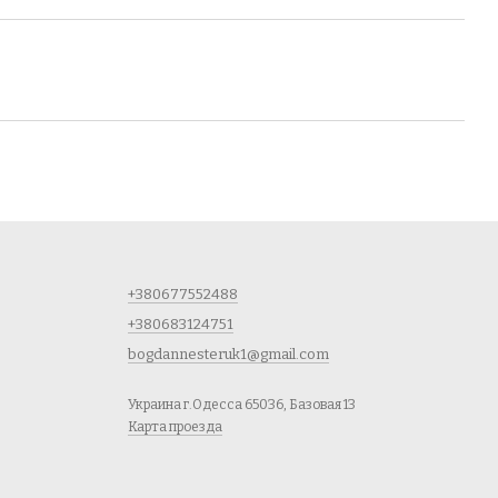
+380677552488
+380683124751
bogdannesteruk1@gmail.com
Украина г.Одесса 65036, Базовая 13
Карта проезда