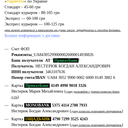
«
Укрпочта
» по Украине
Стандарт - 45-60 грн
Стандарт курьером - 80-105 грн
Экспресс — 60-100 грн
Экспресс курьером — 100-125 грн
цена может изменяться в зависимости от суммы заказа, переадресации и способов доставки.
Больше информации о доставке
Счет ФОП
Реквизиты
_UA843052990000026000014938826
Банк получателя
:
АТ
"
ПриватБанк
"
Получатель
: НЕСТЕРЮК БОГДАН АЛЕКСАНДРОВИЧ
ИНН получателя
: 3461107636
Номер счета/IBAN
: UA84 3052 9900 0002 6000 0149 3882 6
Картка
ПриватБанк
4149 4990 9018 3326
Нестерюк Мария Михайловна (
сумму указывайте с учетом комиссии банка
)
0,5%
Картка
MONOBANK
5375 4114 2780 7933
Нестерюк Богдан Александрович (
)
сумму комиссии оплачивает отправитель
Картка
ОЩАДБАНК
4790 7299 3525 4243
Нестерюк Богдан Александрович (
)
сумму комиссии оплачивает отправитель