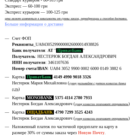
Стандарт курьером - 80-105 грн
Экспресс — 60-100 грн
Экспресс курьером — 100-125 грн
цена может изменяться в зависимости от суммы заказа, переадресации и способов доставки.
Больше информации о доставке
Счет ФОП
Реквизиты
_UA843052990000026000014938826
Банк получателя
:
АТ
"
ПриватБанк
"
Получатель
: НЕСТЕРЮК БОГДАН АЛЕКСАНДРОВИЧ
ИНН получателя
: 3461107636
Номер счета/IBAN
: UA84 3052 9900 0002 6000 0149 3882 6
Картка
ПриватБанк
4149 4990 9018 3326
Нестерюк Мария Михайловна (
сумму указывайте с учетом комиссии банка
)
0,5%
Картка
MONOBANK
5375 4114 2780 7933
Нестерюк Богдан Александрович (
)
сумму комиссии оплачивает отправитель
Картка
ОЩАДБАНК
4790 7299 3525 4243
Нестерюк Богдан Александрович (
)
сумму комиссии оплачивает отправитель
Наложенный платеж по частичной предоплате на карту в
размере 30% от суммы заказа через
Новую Почту
.