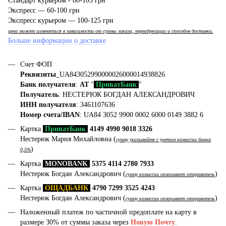
Стандарт курьером - 80-105 грн
Экспресс — 60-100 грн
Экспресс курьером — 100-125 грн
цена может изменяться в зависимости от суммы заказа, переадресации и способов доставки.
Больше информации о доставке
Счет ФОП
Реквизиты
_UA843052990000026000014938826
Банк получателя
:
АТ
"
ПриватБанк
"
Получатель
: НЕСТЕРЮК БОГДАН АЛЕКСАНДРОВИЧ
ИНН получателя
: 3461107636
Номер счета/IBAN
: UA84 3052 9900 0002 6000 0149 3882 6
Картка
ПриватБанк
4149 4990 9018 3326
Нестерюк Мария Михайловна (
сумму указывайте с учетом комиссии банка
)
0,5%
Картка
MONOBANK
5375 4114 2780 7933
Нестерюк Богдан Александрович (
)
сумму комиссии оплачивает отправитель
Картка
ОЩАДБАНК
4790 7299 3525 4243
Нестерюк Богдан Александрович (
)
сумму комиссии оплачивает отправитель
Наложенный платеж по частичной предоплате на карту в
размере 30% от суммы заказа через
Новую Почту
.