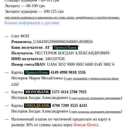
Стандарт курьером - 80-105 грн
Экспресс — 60-100 грн
Экспресс курьером — 100-125 грн
цена может изменяться в зависимости от суммы заказа, переадресации и способов доставки.
Больше информации о доставке
Счет ФОП
Реквизиты
_UA843052990000026000014938826
Банк получателя
:
АТ
"
ПриватБанк
"
Получатель
: НЕСТЕРЮК БОГДАН АЛЕКСАНДРОВИЧ
ИНН получателя
: 3461107636
Номер счета/IBAN
: UA84 3052 9900 0002 6000 0149 3882 6
Картка
ПриватБанк
4149 4990 9018 3326
Нестерюк Мария Михайловна (
сумму указывайте с учетом комиссии банка
)
0,5%
Картка
MONOBANK
5375 4114 2780 7933
Нестерюк Богдан Александрович (
)
сумму комиссии оплачивает отправитель
Картка
ОЩАДБАНК
4790 7299 3525 4243
Нестерюк Богдан Александрович (
)
сумму комиссии оплачивает отправитель
Наложенный платеж по частичной предоплате на карту в
размере 30% от суммы заказа через
Новую Почту
.