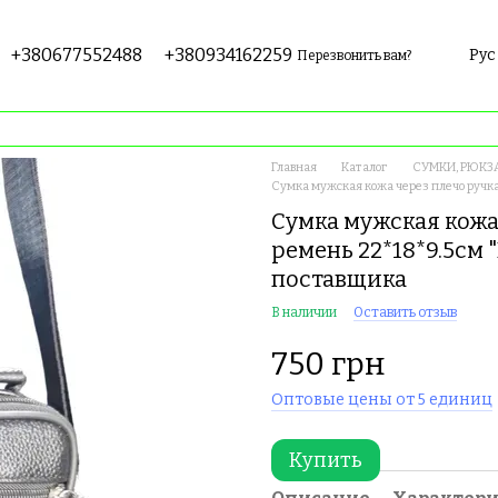
+380677552488
+380934162259
Рус
Перезвонить вам?
Главная
Каталог
СУМКИ, РЮКЗ
Сумка мужская кожа через плечо ручк
Сумка мужская кожа
ремень 22*18*9.5см
поставщика
В наличии
Оставить отзыв
750 грн
Оптовые цены от 5 единиц
Купить