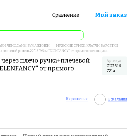
Мой заказ
Сравнение
АКИ, ЧЕМОДАНЫ, БУМАЖНИКИ
МУЖСКИЕ СУМКИ, КЛАТЧИ, БАРСЕТКИ
а+плечевой ремень 22*18*9.5см "ELENFANCY" от прямого поставщика
 через плечо ручка+плечевой
Артикул
GU3616-
 "ELENFANCY" от прямого
721a
К сравнению
В желания