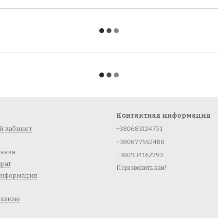
Контактная информация
й кабинет
+380683124751
+380677552488
тавка
+380934162259
врат
Перезвонить вам?
информация
газине