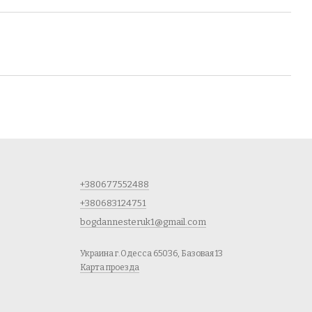
+380677552488
+380683124751
bogdannesteruk1@gmail.com
Украина г.Одесса 65036, Базовая 13
Карта проезда