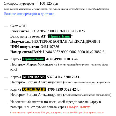
Экспресс курьером — 100-125 грн
цена может изменяться в зависимости от суммы заказа, переадресации и способов доставки.
Больше информации о доставке
Счет ФОП
Реквизиты
_UA843052990000026000014938826
Банк получателя
:
АТ
"
ПриватБанк
"
Получатель
: НЕСТЕРЮК БОГДАН АЛЕКСАНДРОВИЧ
ИНН получателя
: 3461107636
Номер счета/IBAN
: UA84 3052 9900 0002 6000 0149 3882 6
Картка
ПриватБанк
4149 4990 9018 3326
Нестерюк Мария Михайловна (
сумму указывайте с учетом комиссии банка
)
0,5%
Картка
MONOBANK
5375 4114 2780 7933
Нестерюк Богдан Александрович (
)
сумму комиссии оплачивает отправитель
Картка
ОЩАДБАНК
4790 7299 3525 4243
Нестерюк Богдан Александрович (
)
сумму комиссии оплачивает отправитель
Наложенный платеж по частичной предоплате на карту в
размере 30% от суммы заказа через
Новую Почту
.
(
минимальная предоплата 200 грн, при сумме заказа до 650 грн. Если сумма заказа