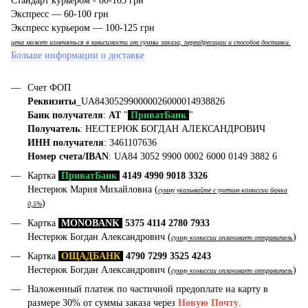
Стандарт курьером - 80-105 грн
Экспресс — 60-100 грн
Экспресс курьером — 100-125 грн
цена может изменяться в зависимости от суммы заказа, переадресации и способов доставки.
Больше информации о доставке
Счет ФОП
Реквизиты
_UA843052990000026000014938826
Банк получателя
:
АТ
"
ПриватБанк
"
Получатель
: НЕСТЕРЮК БОГДАН АЛЕКСАНДРОВИЧ
ИНН получателя
: 3461107636
Номер счета/IBAN
: UA84 3052 9900 0002 6000 0149 3882 6
Картка
ПриватБанк
4149 4990 9018 3326
Нестерюк Мария Михайловна (
сумму указывайте с учетом комиссии банка
)
0,5%
Картка
MONOBANK
5375 4114 2780 7933
Нестерюк Богдан Александрович (
)
сумму комиссии оплачивает отправитель
Картка
ОЩАДБАНК
4790 7299 3525 4243
Нестерюк Богдан Александрович (
)
сумму комиссии оплачивает отправитель
Наложенный платеж по частичной предоплате на карту в
размере 30% от суммы заказа через
Новую Почту
.