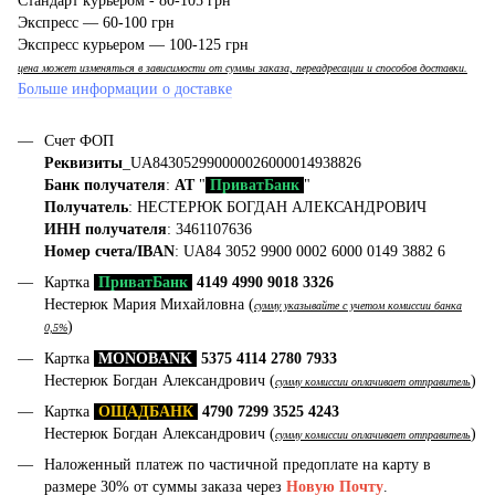
Стандарт курьером - 80-105 грн
Экспресс — 60-100 грн
Экспресс курьером — 100-125 грн
цена может изменяться в зависимости от суммы заказа, переадресации и способов доставки.
Больше информации о доставке
Счет ФОП
Реквизиты
_UA843052990000026000014938826
Банк получателя
:
АТ
"
ПриватБанк
"
Получатель
: НЕСТЕРЮК БОГДАН АЛЕКСАНДРОВИЧ
ИНН получателя
: 3461107636
Номер счета/IBAN
: UA84 3052 9900 0002 6000 0149 3882 6
Картка
ПриватБанк
4149 4990 9018 3326
Нестерюк Мария Михайловна (
сумму указывайте с учетом комиссии банка
)
0,5%
Картка
MONOBANK
5375 4114 2780 7933
Нестерюк Богдан Александрович (
)
сумму комиссии оплачивает отправитель
Картка
ОЩАДБАНК
4790 7299 3525 4243
Нестерюк Богдан Александрович (
)
сумму комиссии оплачивает отправитель
Наложенный платеж по частичной предоплате на карту в
размере 30% от суммы заказа через
Новую Почту
.