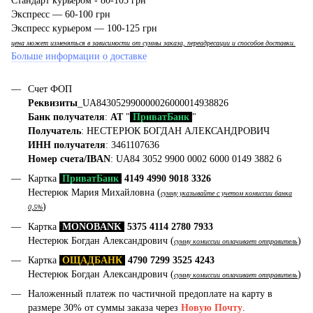
Стандарт курьером - 80-105 грн
Экспресс — 60-100 грн
Экспресс курьером — 100-125 грн
цена может изменяться в зависимости от суммы заказа, переадресации и способов доставки.
Больше информации о доставке
Счет ФОП
Реквизиты
_UA843052990000026000014938826
Банк получателя
:
АТ
"
ПриватБанк
"
Получатель
: НЕСТЕРЮК БОГДАН АЛЕКСАНДРОВИЧ
ИНН получателя
: 3461107636
Номер счета/IBAN
: UA84 3052 9900 0002 6000 0149 3882 6
Картка
ПриватБанк
4149 4990 9018 3326
Нестерюк Мария Михайловна (
сумму указывайте с учетом комиссии банка
)
0,5%
Картка
MONOBANK
5375 4114 2780 7933
Нестерюк Богдан Александрович (
)
сумму комиссии оплачивает отправитель
Картка
ОЩАДБАНК
4790 7299 3525 4243
Нестерюк Богдан Александрович (
)
сумму комиссии оплачивает отправитель
Наложенный платеж по частичной предоплате на карту в
размере 30% от суммы заказа через
Новую Почту
.