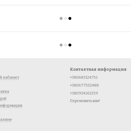
Контактная информация
й кабинет
+380683124751
+380677552488
тавка
+380934162259
врат
Перезвонить вам?
информация
газине