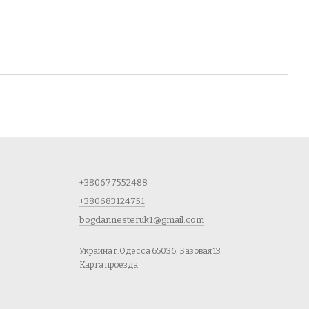
+380677552488
+380683124751
bogdannesteruk1@gmail.com
Украина г.Одесса 65036, Базовая 13
Карта проезда