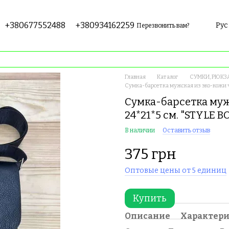
+380677552488
+380934162259
Рус
Перезвонить вам?
Главная
Каталог
СУМКИ, РЮКЗ
Сумка-барсетка мужская из эко-кожи ч
Сумка-барсетка муж
24*21*5 см. "STYLE 
В наличии
Оставить отзыв
375 грн
Оптовые цены от 5 единиц
Купить
Описание
Характер