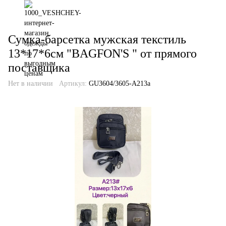
Сумка-барсетка мужская текстиль
13*17*6см "BAGFON'S " от прямого
поставщика
Нет в наличии
Артикул:
GU3604/3605-A213a