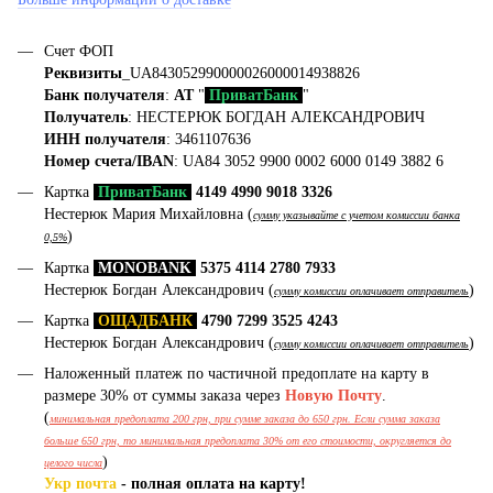
Счет ФОП
Реквизиты
_UA843052990000026000014938826
Банк получателя
:
АТ
"
ПриватБанк
"
Получатель
: НЕСТЕРЮК БОГДАН АЛЕКСАНДРОВИЧ
ИНН получателя
: 3461107636
Номер счета/IBAN
: UA84 3052 9900 0002 6000 0149 3882 6
Картка
ПриватБанк
4149 4990 9018 3326
Нестерюк Мария Михайловна (
сумму указывайте с учетом комиссии банка
)
0,5%
Картка
MONOBANK
5375 4114 2780 7933
Нестерюк Богдан Александрович (
)
сумму комиссии оплачивает отправитель
Картка
ОЩАДБАНК
4790 7299 3525 4243
Нестерюк Богдан Александрович (
)
сумму комиссии оплачивает отправитель
Наложенный платеж по частичной предоплате на карту в
размере 30% от суммы заказа через
Новую Почту
.
(
минимальная предоплата 200 грн, при сумме заказа до 650 грн. Если сумма заказа
больше 650 грн, то минимальная предоплата 30% от его стоимости, округляется до
)
целого числа
Укр почта
- полная оплата на карту!