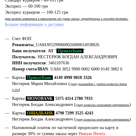
Стандарт курьером - 80-105 грн
Экспресс — 60-100 грн
Экспресс курьером — 100-125 грн
цена может изменяться в зависимости от суммы заказа, переадресации и способов доставки.
Больше информации о доставке
Счет ФОП
Реквизиты
_UA843052990000026000014938826
Банк получателя
:
АТ
"
ПриватБанк
"
Получатель
: НЕСТЕРЮК БОГДАН АЛЕКСАНДРОВИЧ
ИНН получателя
: 3461107636
Номер счета/IBAN
: UA84 3052 9900 0002 6000 0149 3882 6
Картка
ПриватБанк
4149 4990 9018 3326
Нестерюк Мария Михайловна (
сумму указывайте с учетом комиссии банка
)
0,5%
Картка
MONOBANK
5375 4114 2780 7933
Нестерюк Богдан Александрович (
)
сумму комиссии оплачивает отправитель
Картка
ОЩАДБАНК
4790 7299 3525 4243
Нестерюк Богдан Александрович (
)
сумму комиссии оплачивает отправитель
Наложенный платеж по частичной предоплате на карту в
размере 30% от суммы заказа через
Новую Почту
.