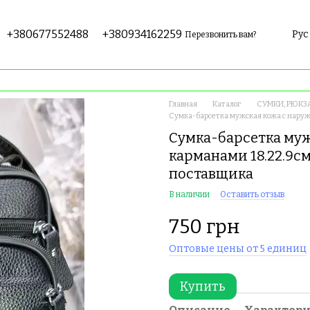
+380677552488
+380934162259
Рус
Перезвонить вам?
Главная
Каталог
СУМКИ, РЮКЗ
Сумка-барсетка мужская кожа с наруж
Сумка-барсетка му
карманами 18.22.9с
поставщика
В наличии
Оставить отзыв
750 грн
Оптовые цены от 5 единиц
Купить