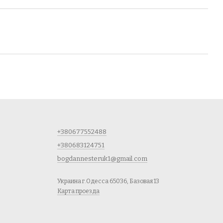
+380677552488
+380683124751
bogdannesteruk1@gmail.com
Украина г.Одесса 65036, Базовая 13
Карта проезда