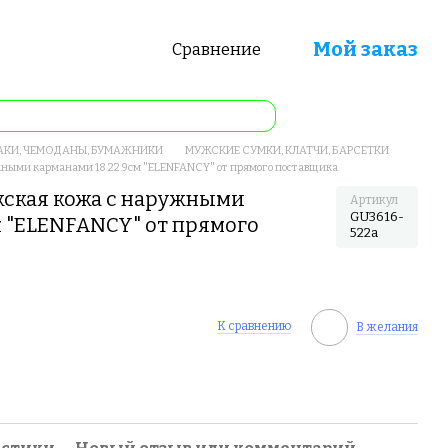
Мой заказ
Сравнение
АКИ, ЧЕМОДАНЫ, БУМАЖНИКИ
МУЖСКИЕ СУМКИ, КЛАТЧИ, БАРСЕТКИ
ными карманами 18.22.9см "ELENFANCY" от прямого поставщика
жская кожа с наружными
Артикул
GU3616-
м "ELENFANCY" от прямого
522a
К сравнению
В желания