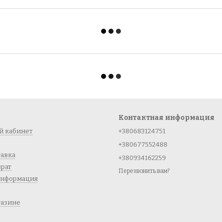
Контактная информация
й кабинет
+380683124751
+380677552488
тавка
+380934162259
врат
Перезвонить вам?
информация
газине