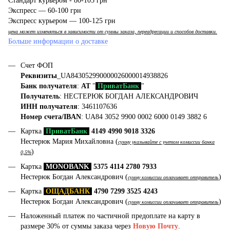
Стандарт курьером - 80-105 грн
Экспресс — 60-100 грн
Экспресс курьером — 100-125 грн
цена может изменяться в зависимости от суммы заказа, переадресации и способов доставки.
Больше информации о доставке
Счет ФОП
Реквизиты
_UA843052990000026000014938826
Банк получателя
:
АТ
"
ПриватБанк
"
Получатель
: НЕСТЕРЮК БОГДАН АЛЕКСАНДРОВИЧ
ИНН получателя
: 3461107636
Номер счета/IBAN
: UA84 3052 9900 0002 6000 0149 3882 6
Картка
ПриватБанк
4149 4990 9018 3326
Нестерюк Мария Михайловна (
сумму указывайте с учетом комиссии банка
)
0,5%
Картка
MONOBANK
5375 4114 2780 7933
Нестерюк Богдан Александрович (
)
сумму комиссии оплачивает отправитель
Картка
ОЩАДБАНК
4790 7299 3525 4243
Нестерюк Богдан Александрович (
)
сумму комиссии оплачивает отправитель
Наложенный платеж по частичной предоплате на карту в
размере 30% от суммы заказа через
Новую Почту
.