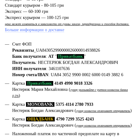
Стандарт курьером - 80-105 грн
Экспресс — 60-100 грн
Экспресс курьером — 100-125 грн
цена может изменяться в зависимости от суммы заказа, переадресации и способов доставки.
Больше информации о доставке
Счет ФОП
Реквизиты
_UA843052990000026000014938826
Банк получателя
:
АТ
"
ПриватБанк
"
Получатель
: НЕСТЕРЮК БОГДАН АЛЕКСАНДРОВИЧ
ИНН получателя
: 3461107636
Номер счета/IBAN
: UA84 3052 9900 0002 6000 0149 3882 6
Картка
ПриватБанк
4149 4990 9018 3326
Нестерюк Мария Михайловна (
сумму указывайте с учетом комиссии банка
)
0,5%
Картка
MONOBANK
5375 4114 2780 7933
Нестерюк Богдан Александрович (
)
сумму комиссии оплачивает отправитель
Картка
ОЩАДБАНК
4790 7299 3525 4243
Нестерюк Богдан Александрович (
)
сумму комиссии оплачивает отправитель
Наложенный платеж по частичной предоплате на карту в