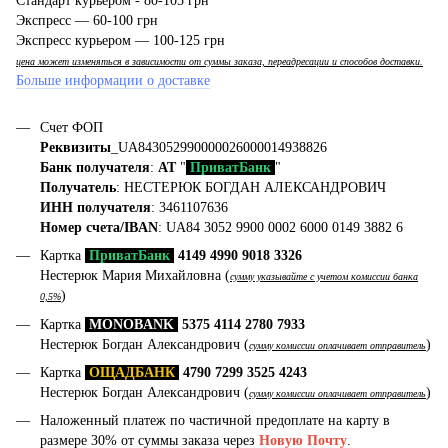
Стандарт курьером - 80-105 грн
Экспресс — 60-100 грн
Экспресс курьером — 100-125 грн
цена может изменяться в зависимости от суммы заказа, переадресации и способов доставки.
Больше информации о доставке
Счет ФОП
Реквизиты
_UA843052990000026000014938826
Банк получателя
:
АТ
"
ПриватБанк
"
Получатель
: НЕСТЕРЮК БОГДАН АЛЕКСАНДРОВИЧ
ИНН получателя
: 3461107636
Номер счета/IBAN
: UA84 3052 9900 0002 6000 0149 3882 6
Картка
ПриватБанк
4149 4990 9018 3326
Нестерюк Мария Михайловна (
сумму указывайте с учетом комиссии банка
)
0,5%
Картка
MONOBANK
5375 4114 2780 7933
Нестерюк Богдан Александрович (
)
сумму комиссии оплачивает отправитель
Картка
ОЩАДБАНК
4790 7299 3525 4243
Нестерюк Богдан Александрович (
)
сумму комиссии оплачивает отправитель
Наложенный платеж по частичной предоплате на карту в
размере 30% от суммы заказа через
Новую Почту
.