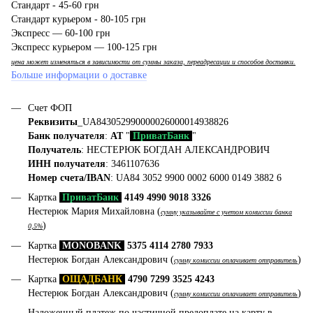
Стандарт - 45-60 грн
Стандарт курьером - 80-105 грн
Экспресс — 60-100 грн
Экспресс курьером — 100-125 грн
цена может изменяться в зависимости от суммы заказа, переадресации и способов доставки.
Больше информации о доставке
Счет ФОП
Реквизиты
_UA843052990000026000014938826
Банк получателя
:
АТ
"
ПриватБанк
"
Получатель
: НЕСТЕРЮК БОГДАН АЛЕКСАНДРОВИЧ
ИНН получателя
: 3461107636
Номер счета/IBAN
: UA84 3052 9900 0002 6000 0149 3882 6
Картка
ПриватБанк
4149 4990 9018 3326
Нестерюк Мария Михайловна (
сумму указывайте с учетом комиссии банка
)
0,5%
Картка
MONOBANK
5375 4114 2780 7933
Нестерюк Богдан Александрович (
)
сумму комиссии оплачивает отправитель
Картка
ОЩАДБАНК
4790 7299 3525 4243
Нестерюк Богдан Александрович (
)
сумму комиссии оплачивает отправитель
Наложенный платеж по частичной предоплате на карту в