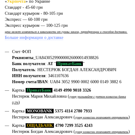
«
Укрпочта
» по Украине
Стандарт - 45-60 грн
Стандарт курьером - 80-105 грн
Экспресс — 60-100 грн
Экспресс курьером — 100-125 грн
цена может изменяться в зависимости от суммы заказа, переадресации и способов доставки.
Больше информации о доставке
Счет ФОП
Реквизиты
_UA843052990000026000014938826
Банк получателя
:
АТ
"
ПриватБанк
"
Получатель
: НЕСТЕРЮК БОГДАН АЛЕКСАНДРОВИЧ
ИНН получателя
: 3461107636
Номер счета/IBAN
: UA84 3052 9900 0002 6000 0149 3882 6
Картка
ПриватБанк
4149 4990 9018 3326
Нестерюк Мария Михайловна (
сумму указывайте с учетом комиссии банка
)
0,5%
Картка
MONOBANK
5375 4114 2780 7933
Нестерюк Богдан Александрович (
)
сумму комиссии оплачивает отправитель
Картка
ОЩАДБАНК
4790 7299 3525 4243
Нестерюк Богдан Александрович (
)
сумму комиссии оплачивает отправитель