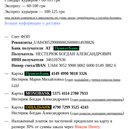
Стандарт курьером - 80-105 грн
Экспресс — 60-100 грн
Экспресс курьером — 100-125 грн
цена может изменяться в зависимости от суммы заказа, переадресации и способов доставки.
Больше информации о доставке
Счет ФОП
Реквизиты
_UA843052990000026000014938826
Банк получателя
:
АТ
"
ПриватБанк
"
Получатель
: НЕСТЕРЮК БОГДАН АЛЕКСАНДРОВИЧ
ИНН получателя
: 3461107636
Номер счета/IBAN
: UA84 3052 9900 0002 6000 0149 3882 6
Картка
ПриватБанк
4149 4990 9018 3326
Нестерюк Мария Михайловна (
сумму указывайте с учетом комиссии банка
)
0,5%
Картка
MONOBANK
5375 4114 2780 7933
Нестерюк Богдан Александрович (
)
сумму комиссии оплачивает отправитель
Картка
ОЩАДБАНК
4790 7299 3525 4243
Нестерюк Богдан Александрович (
)
сумму комиссии оплачивает отправитель
Наложенный платеж по частичной предоплате на карту в
размере 30% от суммы заказа через
Новую Почту
.