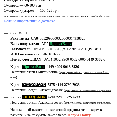
Стандарт курьером - 80-105 грн
Экспресс — 60-100 грн
Экспресс курьером — 100-125 грн
цена может изменяться в зависимости от суммы заказа, переадресации и способов доставки.
Больше информации о доставке
Счет ФОП
Реквизиты
_UA843052990000026000014938826
Банк получателя
:
АТ
"
ПриватБанк
"
Получатель
: НЕСТЕРЮК БОГДАН АЛЕКСАНДРОВИЧ
ИНН получателя
: 3461107636
Номер счета/IBAN
: UA84 3052 9900 0002 6000 0149 3882 6
Картка
ПриватБанк
4149 4990 9018 3326
Нестерюк Мария Михайловна (
сумму указывайте с учетом комиссии банка
)
0,5%
Картка
MONOBANK
5375 4114 2780 7933
Нестерюк Богдан Александрович (
)
сумму комиссии оплачивает отправитель
Картка
ОЩАДБАНК
4790 7299 3525 4243
Нестерюк Богдан Александрович (
)
сумму комиссии оплачивает отправитель
Наложенный платеж по частичной предоплате на карту в
размере 30% от суммы заказа через
Новую Почту
.