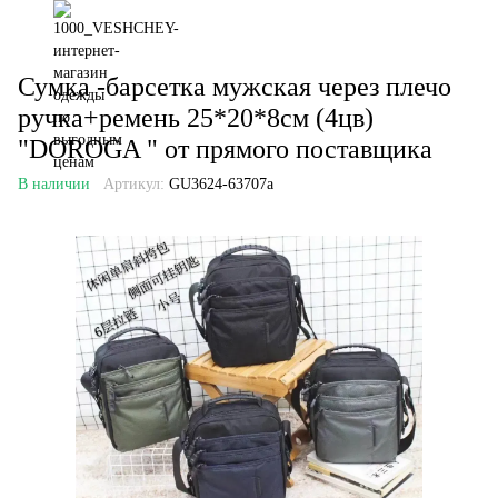
Сумка -барсетка мужская через плечо
ручка+ремень 25*20*8см (4цв)
"DOROGA " от прямого поставщика
В наличии
Артикул:
GU3624-63707a