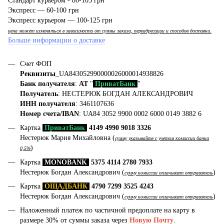
Стандарт курьером - 80-105 грн
Экспресс — 60-100 грн
Экспресс курьером — 100-125 грн
цена может изменяться в зависимости от суммы заказа, переадресации и способов доставки.
Больше информации о доставке
Счет ФОП
Реквизиты
_UA843052990000026000014938826
Банк получателя
:
АТ
"
ПриватБанк
"
Получатель
: НЕСТЕРЮК БОГДАН АЛЕКСАНДРОВИЧ
ИНН получателя
: 3461107636
Номер счета/IBAN
: UA84 3052 9900 0002 6000 0149 3882 6
Картка
ПриватБанк
4149 4990 9018 3326
Нестерюк Мария Михайловна (
сумму указывайте с учетом комиссии банка
)
0,5%
Картка
MONOBANK
5375 4114 2780 7933
Нестерюк Богдан Александрович (
)
сумму комиссии оплачивает отправитель
Картка
ОЩАДБАНК
4790 7299 3525 4243
Нестерюк Богдан Александрович (
)
сумму комиссии оплачивает отправитель
Наложенный платеж по частичной предоплате на карту в
размере 30% от суммы заказа через
Новую Почту
.