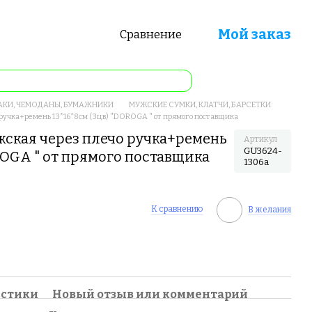
Мой заказ
Сравнение
АКИ, ЧЕМОДАНЫ, БУМАЖНИКИ
МУЖСКИЕ СУМКИ, КЛАТЧИ, БАРСЕТКИ
 ручка+ремень 13*16*8см (3цв) "DOROGA " от прямого поставщика
жская через плечо ручка+ремень
Артикул
GU3624-
OROGA " от прямого поставщика
1306a
К сравнению
В желания
истики
Новый отзыв или комментарий