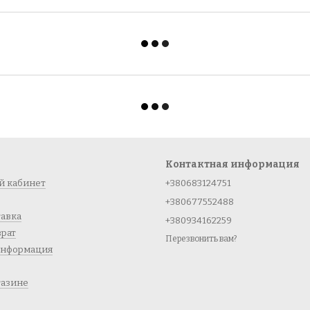
Контактная информация
й кабинет
+380683124751
+380677552488
тавка
+380934162259
врат
Перезвонить вам?
информация
газине