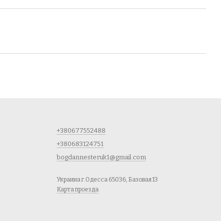
+380677552488
+380683124751
bogdannesteruk1@gmail.com
Украина г.Одесса 65036, Базовая 13
Карта проезда