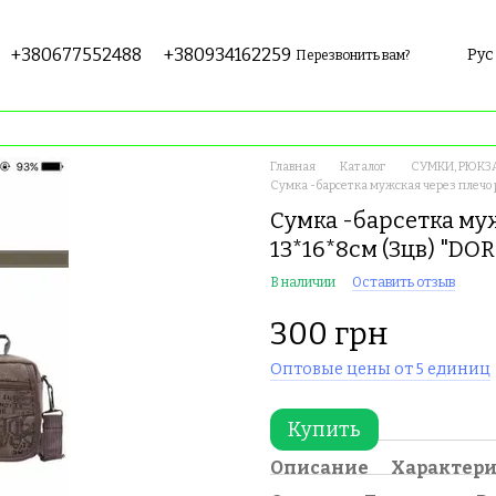
+380677552488
+380934162259
Рус
Перезвонить вам?
Главная
Каталог
СУМКИ, РЮКЗ
Сумка -барсетка мужская через плечо
Сумка -барсетка му
13*16*8см (3цв) "D
В наличии
Оставить отзыв
300 грн
Оптовые цены от 5 единиц
Купить
Описание
Характер