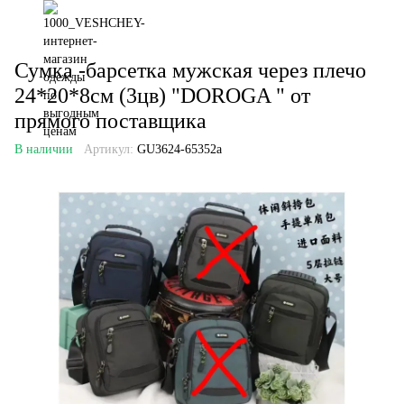
Сумка -барсетка мужская через плечо
24*20*8см (3цв) "DOROGA " от
прямого поставщика
В наличии
Артикул:
GU3624-65352a