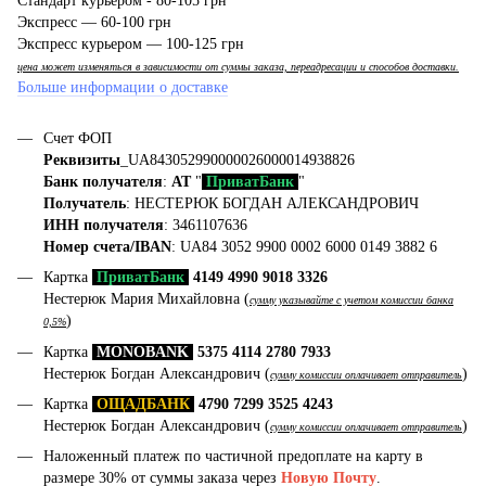
Стандарт курьером - 80-105 грн
Экспресс — 60-100 грн
Экспресс курьером — 100-125 грн
цена может изменяться в зависимости от суммы заказа, переадресации и способов доставки.
Больше информации о доставке
Счет ФОП
Реквизиты
_UA843052990000026000014938826
Банк получателя
:
АТ
"
ПриватБанк
"
Получатель
: НЕСТЕРЮК БОГДАН АЛЕКСАНДРОВИЧ
ИНН получателя
: 3461107636
Номер счета/IBAN
: UA84 3052 9900 0002 6000 0149 3882 6
Картка
ПриватБанк
4149 4990 9018 3326
Нестерюк Мария Михайловна (
сумму указывайте с учетом комиссии банка
)
0,5%
Картка
MONOBANK
5375 4114 2780 7933
Нестерюк Богдан Александрович (
)
сумму комиссии оплачивает отправитель
Картка
ОЩАДБАНК
4790 7299 3525 4243
Нестерюк Богдан Александрович (
)
сумму комиссии оплачивает отправитель
Наложенный платеж по частичной предоплате на карту в
размере 30% от суммы заказа через
Новую Почту
.