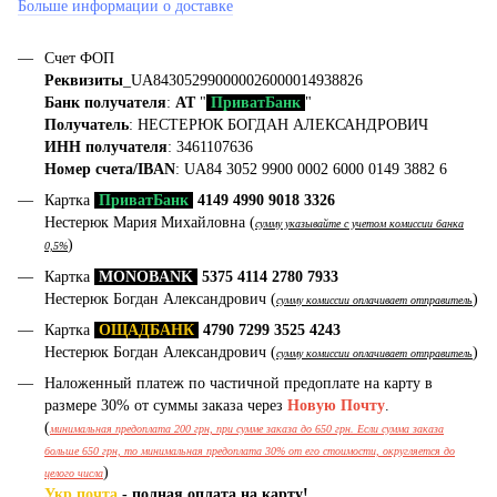
Больше информации о доставке
Счет ФОП
Реквизиты
_UA843052990000026000014938826
Банк получателя
:
АТ
"
ПриватБанк
"
Получатель
: НЕСТЕРЮК БОГДАН АЛЕКСАНДРОВИЧ
ИНН получателя
: 3461107636
Номер счета/IBAN
: UA84 3052 9900 0002 6000 0149 3882 6
Картка
ПриватБанк
4149 4990 9018 3326
Нестерюк Мария Михайловна (
сумму указывайте с учетом комиссии банка
)
0,5%
Картка
MONOBANK
5375 4114 2780 7933
Нестерюк Богдан Александрович (
)
сумму комиссии оплачивает отправитель
Картка
ОЩАДБАНК
4790 7299 3525 4243
Нестерюк Богдан Александрович (
)
сумму комиссии оплачивает отправитель
Наложенный платеж по частичной предоплате на карту в
размере 30% от суммы заказа через
Новую Почту
.
(
минимальная предоплата 200 грн, при сумме заказа до 650 грн. Если сумма заказа
больше 650 грн, то минимальная предоплата 30% от его стоимости, округляется до
)
целого числа
Укр почта
- полная оплата на карту!