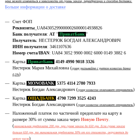
цена может изменяться в зависимости от суммы заказа, переадресации и способов доставки.
Больше информации о доставке
Счет ФОП
Реквизиты
_UA843052990000026000014938826
Банк получателя
:
АТ
"
ПриватБанк
"
Получатель
: НЕСТЕРЮК БОГДАН АЛЕКСАНДРОВИЧ
ИНН получателя
: 3461107636
Номер счета/IBAN
: UA84 3052 9900 0002 6000 0149 3882 6
Картка
ПриватБанк
4149 4990 9018 3326
Нестерюк Мария Михайловна (
сумму указывайте с учетом комиссии банка
)
0,5%
Картка
MONOBANK
5375 4114 2780 7933
Нестерюк Богдан Александрович (
)
сумму комиссии оплачивает отправитель
Картка
ОЩАДБАНК
4790 7299 3525 4243
Нестерюк Богдан Александрович (
)
сумму комиссии оплачивает отправитель
Наложенный платеж по частичной предоплате на карту в
размере 30% от суммы заказа через
Новую Почту
.
(
минимальная предоплата 200 грн, при сумме заказа до 650 грн. Если сумма заказа
больше 650 грн, то минимальная предоплата 30% от его стоимости, округляется до
)
целого числа