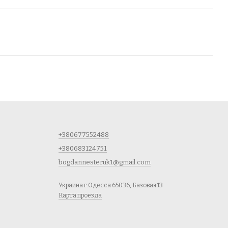
+380677552488
+380683124751
bogdannesteruk1@gmail.com
Украина г.Одесса 65036, Базовая 13
Карта проезда