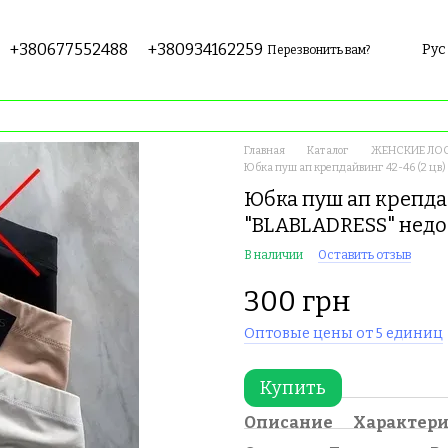
+380677552488
+380934162259
Рус
Перезвонить вам?
Главная
Каталог
ЖЕНСКИЕ ЛОС
Юбка пуш ап крепдайвинг 42-46 (2 цв
Юбка пуш ап крепдай
"BLABLADRESS" недо
В наличии
Оставить отзыв
300 грн
Оптовые цены от 5 единиц
Купить
Описание
Характер