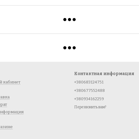
Контактная информация
й кабинет
+380683124751
+380677552488
тавка
+380934162259
врат
Перезвонить вам?
информация
газине