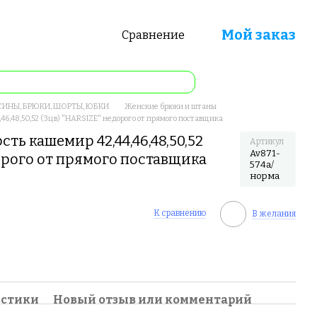
Мой заказ
Сравнение
ИНЫ, БРЮКИ, ШОРТЫ, ЮБКИ
Женские брюки и штаны
6,48,50,52 (3цв) "HARSIZE" недорого от прямого поставщика
ь кашемир 42,44,46,48,50,52
Артикул
Av871-
дорого от прямого поставщика
574a/
норма
К сравнению
В желания
истики
Новый отзыв или комментарий