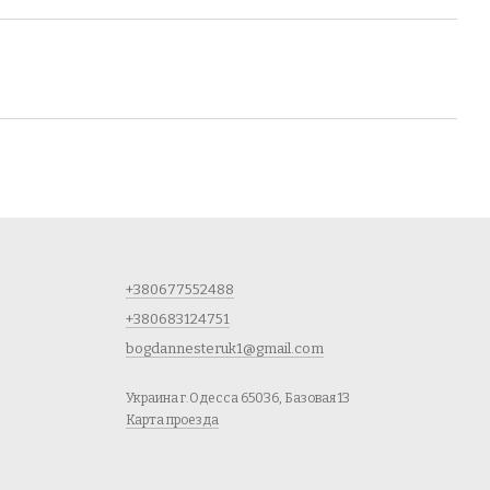
+380677552488
+380683124751
bogdannesteruk1@gmail.com
Украина г.Одесса 65036, Базовая 13
Карта проезда