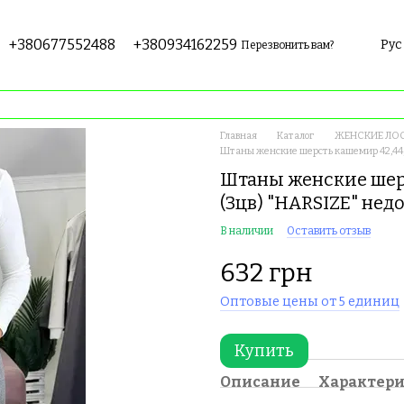
+380677552488
+380934162259
Рус
Перезвонить вам?
Главная
Каталог
ЖЕНСКИЕ ЛОС
Штаны женские шерсть кашемир 42,44,4
Штаны женские шерст
(3цв) "HARSIZE" не
В наличии
Оставить отзыв
632 грн
Оптовые цены от 5 единиц
Купить
Описание
Характер