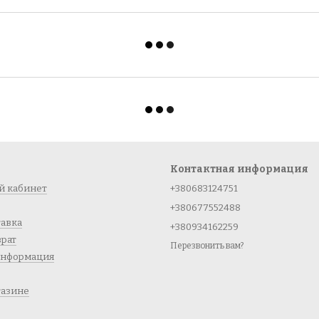
Контактная информация
й кабинет
+380683124751
+380677552488
тавка
+380934162259
врат
Перезвонить вам?
информация
газине