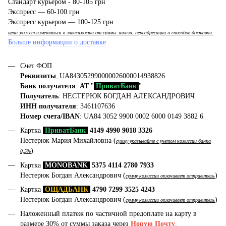
Стандарт курьером - 80-105 грн
Экспресс — 60-100 грн
Экспресс курьером — 100-125 грн
цена может изменяться в зависимости от суммы заказа, переадресации и способов доставки.
Больше информации о доставке
Счет ФОП
Реквизиты
_UA843052990000026000014938826
Банк получателя
:
АТ
"
ПриватБанк
"
Получатель
: НЕСТЕРЮК БОГДАН АЛЕКСАНДРОВИЧ
ИНН получателя
: 3461107636
Номер счета/IBAN
: UA84 3052 9900 0002 6000 0149 3882 6
Картка
ПриватБанк
4149 4990 9018 3326
Нестерюк Мария Михайловна (
сумму указывайте с учетом комиссии банка
)
0,5%
Картка
MONOBANK
5375 4114 2780 7933
Нестерюк Богдан Александрович (
)
сумму комиссии оплачивает отправитель
Картка
ОЩАДБАНК
4790 7299 3525 4243
Нестерюк Богдан Александрович (
)
сумму комиссии оплачивает отправитель
Наложенный платеж по частичной предоплате на карту в
размере 30% от суммы заказа через
Новую Почту
.