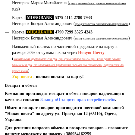
Нестерюк Мария Михайловна (
сумму указывайте с учетом комиссии банка
)
0,5%
Картка
MONOBANK
5375 4114 2780 7933
Нестерюк Богдан Александрович (
)
сумму комиссии оплачивает отправитель
Картка
ОЩАДБАНК
4790 7299 3525 4243
Нестерюк Богдан Александрович (
)
сумму комиссии оплачивает отправитель
Наложенный платеж по частичной предоплате на карту в
размере 30% от суммы заказа через
Новую Почту
.
(
минимальная предоплата 200 грн, при сумме заказа до 650 грн. Если сумма заказа
больше 650 грн, то минимальная предоплата 30% от его стоимости, округляется до
)
целого числа
Укр почта
- полная оплата на карту!
Возврат и обмен
Компания производит возврат и обмен товаров надлежащего
качества согласно
Закону «О защите прав потребителей»
.
Обмен и возврат товаров производится почтовой компанией
"Новая почта" по адресу ул. Проездная 12 (65110), Одеса,
Украина.
Для решения вопросов обмена и возврата товаров – позвоните
нашему менеджеру по номеру +380934162259.