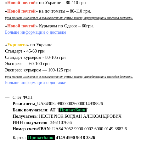
«
Новой почтой
» по Украине – 80-110 грн.
«
Новой почтой
» на почтоматы – 80-110 грн.
цена может изменяться в зависимости от суммы заказа, переадресации и способов доставки.
«
Новой почтой
» Курьером по Одессе – 60грн.
Больше информации о доставке
«
Укрпочта
» по Украине
Стандарт - 45-60 грн
Стандарт курьером - 80-105 грн
Экспресс — 60-100 грн
Экспресс курьером — 100-125 грн
цена может изменяться в зависимости от суммы заказа, переадресации и способов доставки.
Больше информации о доставке
Счет ФОП
Реквизиты
_UA843052990000026000014938826
Банк получателя
:
АТ
"
ПриватБанк
"
Получатель
: НЕСТЕРЮК БОГДАН АЛЕКСАНДРОВИЧ
ИНН получателя
: 3461107636
Номер счета/IBAN
: UA84 3052 9900 0002 6000 0149 3882 6
Картка
ПриватБанк
4149 4990 9018 3326