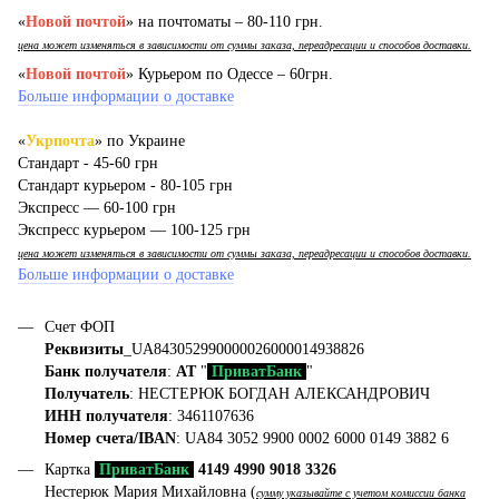
«
Новой почтой
» на почтоматы – 80-110 грн.
цена может изменяться в зависимости от суммы заказа, переадресации и способов доставки.
«
Новой почтой
» Курьером по Одессе – 60грн.
Больше информации о доставке
«
Укрпочта
» по Украине
Стандарт - 45-60 грн
Стандарт курьером - 80-105 грн
Экспресс — 60-100 грн
Экспресс курьером — 100-125 грн
цена может изменяться в зависимости от суммы заказа, переадресации и способов доставки.
Больше информации о доставке
Счет ФОП
Реквизиты
_UA843052990000026000014938826
Банк получателя
:
АТ
"
ПриватБанк
"
Получатель
: НЕСТЕРЮК БОГДАН АЛЕКСАНДРОВИЧ
ИНН получателя
: 3461107636
Номер счета/IBAN
: UA84 3052 9900 0002 6000 0149 3882 6
Картка
ПриватБанк
4149 4990 9018 3326
Нестерюк Мария Михайловна (
сумму указывайте с учетом комиссии банка