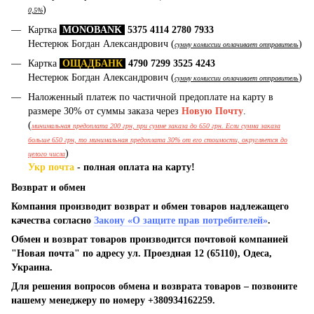
)
0,5%
Картка
MONOBANK
5375 4114 2780 7933
Нестерюк Богдан Александрович (
)
сумму комиссии оплачивает отправитель
Картка
ОЩАДБАНК
4790 7299 3525 4243
Нестерюк Богдан Александрович (
)
сумму комиссии оплачивает отправитель
Наложенный платеж по частичной предоплате на карту в
размере 30% от суммы заказа через
Новую Почту
.
(
минимальная предоплата 200 грн, при сумме заказа до 650 грн. Если сумма заказа
больше 650 грн, то минимальная предоплата 30% от его стоимости, округляется до
)
целого числа
Укр почта
- полная оплата на карту!
Возврат и обмен
Компания производит возврат и обмен товаров надлежащего
качества согласно
Закону «О защите прав потребителей»
.
Обмен и возврат товаров производится почтовой компанией
"Новая почта" по адресу ул. Проездная 12 (65110), Одеса,
Украина.
Для решения вопросов обмена и возврата товаров – позвоните
нашему менеджеру по номеру +380934162259.