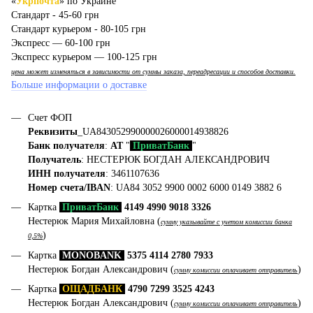
«
Укрпочта
» по Украине
Стандарт - 45-60 грн
Стандарт курьером - 80-105 грн
Экспресс — 60-100 грн
Экспресс курьером — 100-125 грн
цена может изменяться в зависимости от суммы заказа, переадресации и способов доставки.
Больше информации о доставке
Счет ФОП
Реквизиты
_UA843052990000026000014938826
Банк получателя
:
АТ
"
ПриватБанк
"
Получатель
: НЕСТЕРЮК БОГДАН АЛЕКСАНДРОВИЧ
ИНН получателя
: 3461107636
Номер счета/IBAN
: UA84 3052 9900 0002 6000 0149 3882 6
Картка
ПриватБанк
4149 4990 9018 3326
Нестерюк Мария Михайловна (
сумму указывайте с учетом комиссии банка
)
0,5%
Картка
MONOBANK
5375 4114 2780 7933
Нестерюк Богдан Александрович (
)
сумму комиссии оплачивает отправитель
Картка
ОЩАДБАНК
4790 7299 3525 4243
Нестерюк Богдан Александрович (
)
сумму комиссии оплачивает отправитель