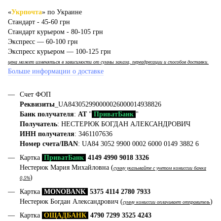
«
Укрпочта
» по Украине
Стандарт - 45-60 грн
Стандарт курьером - 80-105 грн
Экспресс — 60-100 грн
Экспресс курьером — 100-125 грн
цена может изменяться в зависимости от суммы заказа, переадресации и способов доставки.
Больше информации о доставке
Счет ФОП
Реквизиты
_UA843052990000026000014938826
Банк получателя
:
АТ
"
ПриватБанк
"
Получатель
: НЕСТЕРЮК БОГДАН АЛЕКСАНДРОВИЧ
ИНН получателя
: 3461107636
Номер счета/IBAN
: UA84 3052 9900 0002 6000 0149 3882 6
Картка
ПриватБанк
4149 4990 9018 3326
Нестерюк Мария Михайловна (
сумму указывайте с учетом комиссии банка
)
0,5%
Картка
MONOBANK
5375 4114 2780 7933
Нестерюк Богдан Александрович (
)
сумму комиссии оплачивает отправитель
Картка
ОЩАДБАНК
4790 7299 3525 4243