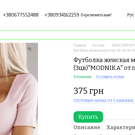
+380677552488
+380934162259
Рус
Перезвонить вам?
Главная
Каталог
ЖЕНСКИЕ ФУТ
Футболка женская мустанг 42-44, 46-
Футболка женская му
(3цв)"MODNIKA" от 
В наличии
Оставить отзыв
375 грн
Оптовые цены от 5 единиц
Купить
Описание
Характер