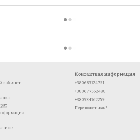
Контактная информация
й кабинет
+380683124751
+380677552488
тавка
+380934162259
врат
Перезвонить вам?
информация
газине