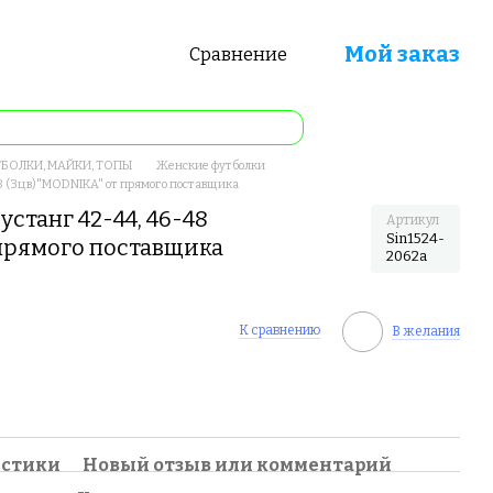
Мой заказ
Сравнение
БОЛКИ, МАЙКИ, ТОПЫ
Женские футболки
48 (3цв)"MODNIKA" от прямого поставщика
станг 42-44, 46-48
Артикул
Sin1524-
прямого поставщика
2062a
К сравнению
В желания
истики
Новый отзыв или комментарий