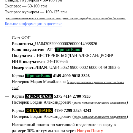
Стандарт курьером - 80-105 грн
Экспресс — 60-100 грн
Экспресс курьером — 100-125 грн
цена может изменяться в зависимости от суммы заказа, переадресации и способов доставки.
Больше информации о доставке
Счет ФОП
Реквизиты
_UA843052990000026000014938826
Банк получателя
:
АТ
"
ПриватБанк
"
Получатель
: НЕСТЕРЮК БОГДАН АЛЕКСАНДРОВИЧ
ИНН получателя
: 3461107636
Номер счета/IBAN
: UA84 3052 9900 0002 6000 0149 3882 6
Картка
ПриватБанк
4149 4990 9018 3326
Нестерюк Мария Михайловна (
сумму указывайте с учетом комиссии банка
)
0,5%
Картка
MONOBANK
5375 4114 2780 7933
Нестерюк Богдан Александрович (
)
сумму комиссии оплачивает отправитель
Картка
ОЩАДБАНК
4790 7299 3525 4243
Нестерюк Богдан Александрович (
)
сумму комиссии оплачивает отправитель
Наложенный платеж по частичной предоплате на карту в
размере 30% от суммы заказа через
Новую Почту
.