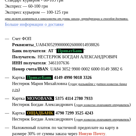
Стандарт курьером - 80-105 грн
Экспресс — 60-100 грн
Экспресс курьером — 100-125 грн
цена может изменяться в зависимости от суммы заказа, переадресации и способов доставки.
Больше информации о доставке
Счет ФОП
Реквизиты
_UA843052990000026000014938826
Банк получателя
:
АТ
"
ПриватБанк
"
Получатель
: НЕСТЕРЮК БОГДАН АЛЕКСАНДРОВИЧ
ИНН получателя
: 3461107636
Номер счета/IBAN
: UA84 3052 9900 0002 6000 0149 3882 6
Картка
ПриватБанк
4149 4990 9018 3326
Нестерюк Мария Михайловна (
сумму указывайте с учетом комиссии банка
)
0,5%
Картка
MONOBANK
5375 4114 2780 7933
Нестерюк Богдан Александрович (
)
сумму комиссии оплачивает отправитель
Картка
ОЩАДБАНК
4790 7299 3525 4243
Нестерюк Богдан Александрович (
)
сумму комиссии оплачивает отправитель
Наложенный платеж по частичной предоплате на карту в
размере 30% от суммы заказа через
Новую Почту
.