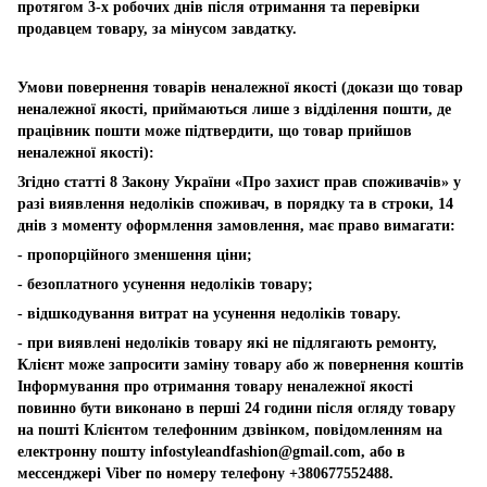
протягом 3-х робочих днів після отримання та перевірки
продавцем товару, за мінусом завдатку.
Умови повернення товарів неналежної якості (докази що товар
неналежної якості, приймаються лише з відділення пошти, де
працівник пошти може підтвердити, що товар прийшов
неналежної якості):
Згідно статті 8 Закону України «Про захист прав споживачів» у
разі виявлення недоліків споживач, в порядку та в строки, 14
днів з моменту оформлення замовлення, має право вимагати:
- пропорційного зменшення ціни;
- безоплатного усунення недоліків товару;
- відшкодування витрат на усунення недоліків товару.
- при виявлені недоліків товару які не підлягають ремонту,
Клієнт може запросити заміну товару або ж повернення коштів
Інформування про отримання товару неналежної якості
повинно бути виконано в перші 24 години після огляду товару
на пошті Клієнтом телефонним дзвінком, повідомленням на
електронну пошту
infostyleandfashion@gmail.com
, або в
мессенджері Viber по номеру телефону +380677552488.