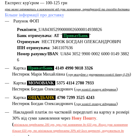
Експресс кур'єром — 100-125 грн
ціна може змінюватись в залежності від суми замовлення, переадресацій та способів доставки
Більше інформації про доставку
Рахунок ФОП
Реквізити
_UA843052990000026000014938826
Банк отримувача: АТ
"
ПриватБанк
"
Отримувач
: НЕСТЕРЮК БОГДАН ОЛЕКСАНДРОВИЧ
ІПН отримувача
: 3461107636
Номер рахунку/IBAN
: UA84 3052 9900 0002 6000 0149 3882
6
Картка
ПриватБанк
4149 4990 9018 3326
Нестерюк Марія Михайлівна (
)
суму вказуйте з урахуванням комісії банку 0,5%
Картка
MONOBANK
5375 4114 2780 7933
Нестерюк Богдан Олександрович (
)
суму комісії оплачує відправник
Картка
ОЩАДБАНК
4790 7299 3525 4243
Нестерюк Богдан Олександрович (
)
суму комісії оплачує відправник
Накладний платіж по частковій передплаті на картку в розмірі
30% від суми замовлення через
Нову Пошту
.
(
мінімальна передплата 200 грн, при сумі замовлення до 650 грн. Якщо сума замовлення
більше 650 грн, то мінімальна передоплата 30% від його вартості, округлюється до