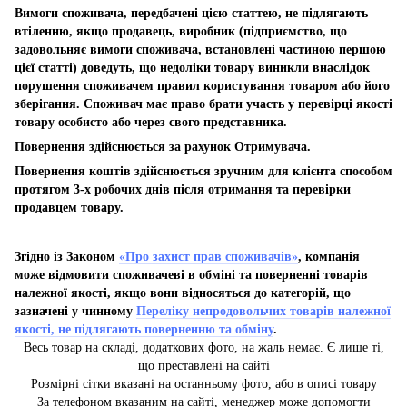
Вимоги споживача, передбачені цією статтею, не підлягають
втіленню, якщо продавець, виробник (підприємство, що
задовольняє вимоги споживача, встановлені частиною першою
цієї статті) доведуть, що недоліки товару виникли внаслідок
порушення споживачем правил користування товаром або його
зберігання. Споживач має право брати участь у перевірці якості
товару особисто або через свого представника.
Повернення здійснюється за рахунок Отримувача.
Повернення коштів здійснюється зручним для клієнта способом
протягом 3-х робочих днів після отримання та перевірки
продавцем товару.
Згідно із Законом
«Про захист прав споживачів»
, компанія
може відмовити споживачеві в обміні та поверненні товарів
належної якості, якщо вони відносяться до категорій, що
зазначені у чинному
Переліку непродовольчих товарів належної
якості, не підлягають поверненню та обміну
.
Весь товар на складі, додаткових фото, на жаль немає. Є лише ті,
що преставлені на сайті
Розмірні сітки вказані на останньому фото, або в описі товару
За телефоном вказаним на сайті, менеджер може допомогти