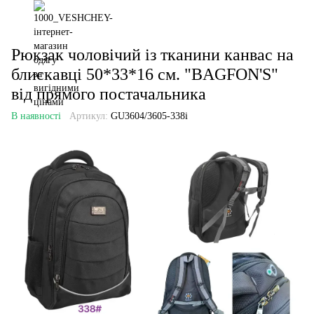
Рюкзак чоловічий із тканини канвас на
блискавці 50*33*16 см. "BAGFON'S"
від прямого постачальника
В наявності
Артикул:
GU3604/3605-338i