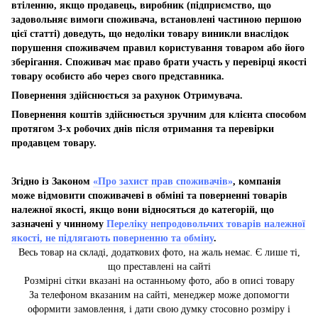
втіленню, якщо продавець, виробник (підприємство, що
задовольняє вимоги споживача, встановлені частиною першою
цієї статті) доведуть, що недоліки товару виникли внаслідок
порушення споживачем правил користування товаром або його
зберігання. Споживач має право брати участь у перевірці якості
товару особисто або через свого представника.
Повернення здійснюється за рахунок Отримувача.
Повернення коштів здійснюється зручним для клієнта способом
протягом 3-х робочих днів після отримання та перевірки
продавцем товару.
Згідно із Законом
«Про захист прав споживачів»
, компанія
може відмовити споживачеві в обміні та поверненні товарів
належної якості, якщо вони відносяться до категорій, що
зазначені у чинному
Переліку непродовольчих товарів належної
якості, не підлягають поверненню та обміну
.
Весь товар на складі, додаткових фото, на жаль немає. Є лише ті,
що преставлені на сайті
Розмірні сітки вказані на останньому фото, або в описі товару
За телефоном вказаним на сайті, менеджер може допомогти
оформити замовлення, і дати свою думку стосовно розміру і