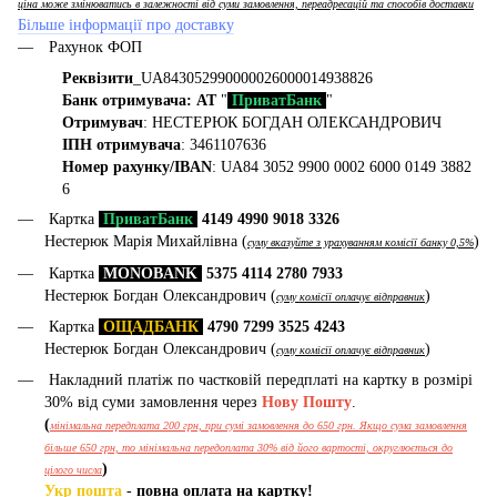
ціна може змінюватись в залежності від суми замовлення, переадресацій та способів доставки
Більше інформації про доставку
Рахунок ФОП
Реквізити
_UA843052990000026000014938826
Банк отримувача: АТ
"
ПриватБанк
"
Отримувач
: НЕСТЕРЮК БОГДАН ОЛЕКСАНДРОВИЧ
ІПН отримувача
: 3461107636
Номер рахунку/IBAN
: UA84 3052 9900 0002 6000 0149 3882
6
Картка
ПриватБанк
4149 4990 9018 3326
Нестерюк Марія Михайлівна (
)
суму вказуйте з урахуванням комісії банку 0,5%
Картка
MONOBANK
5375 4114 2780 7933
Нестерюк Богдан Олександрович (
)
суму комісії оплачує відправник
Картка
ОЩАДБАНК
4790 7299 3525 4243
Нестерюк Богдан Олександрович (
)
суму комісії оплачує відправник
Накладний платіж по частковій передплаті на картку в розмірі
30% від суми замовлення через
Нову Пошту
.
(
мінімальна передплата 200 грн, при сумі замовлення до 650 грн. Якщо сума замовлення
більше 650 грн, то мінімальна передоплата 30% від його вартості, округлюється до
)
цілого числа
Укр пошта
-
повна оплата на картку!