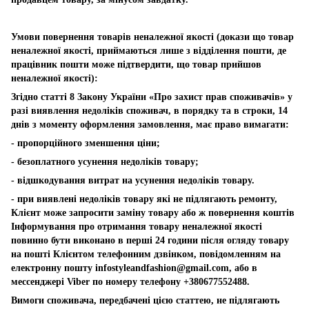
Умови повернення товарів неналежної якості (докази що товар
неналежної якості, приймаються лише з відділення пошти, де
працівник пошти може підтвердити, що товар прийшов
неналежної якості):
Згідно статті 8 Закону України «Про захист прав споживачів» у
разі виявлення недоліків споживач, в порядку та в строки, 14
днів з моменту оформлення замовлення, має право вимагати:
- пропорційного зменшення ціни;
- безоплатного усунення недоліків товару;
- відшкодування витрат на усунення недоліків товару.
- при виявлені недоліків товару які не підлягають ремонту,
Клієнт може запросити заміну товару або ж повернення коштів
Інформування про отримання товару неналежної якості
повинно бути виконано в перші 24 години після огляду товару
на пошті Клієнтом телефонним дзвінком, повідомленням на
електронну пошту
infostyleandfashion@gmail.com
, або в
мессенджері Viber по номеру телефону +380677552488.
Вимоги споживача, передбачені цією статтею, не підлягають