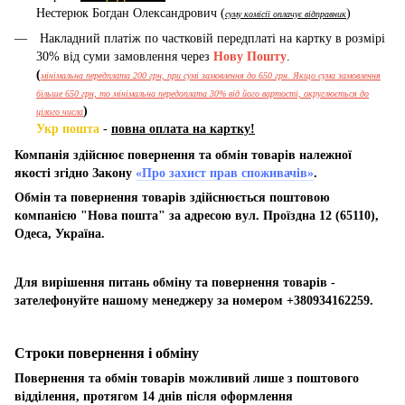
Нестерюк Богдан Олександрович (
)
суму комісії оплачує відправник
Накладний платіж по частковій передплаті на картку в розмірі
30% від суми замовлення через
Нову Пошту
.
(
мінімальна передплата 200 грн, при сумі замовлення до 650 грн. Якщо сума замовлення
більше 650 грн, то мінімальна передоплата 30% від його вартості, округлюється до
)
цілого числа
Укр пошта
-
повна оплата на картку!
Компанія здійснює повернення та обмін товарів належної
якості згідно Закону
«Про захист прав споживачів»
.
Обмін та повернення товарів здійснюється поштовою
компанією "Нова пошта" за адресою вул. Проїздна 12 (65110),
Одеса, Україна.
Для вирішення питань обміну та повернення товарів -
зателефонуйте нашому менеджеру за номером +380934162259.
Строки повернення і обміну
Повернення та обмін товарів можливий лише з поштового
відділення, протягом 14 днів після оформлення