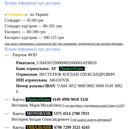
Більше інформації про доставку
«
Укрпошта
» по Україні
Стандарт — 45-60 грн
Стандарт кур'єром — 80-105 грн
Експресс — 60-100 грн
Експресс кур'єром — 100-125 грн
ціна може змінюватись в залежності від суми замовлення, переадресацій та способів доставки
Більше інформації про доставку
Рахунок ФОП
Реквізити
_UA843052990000026000014938826
Банк отримувача: АТ
"
ПриватБанк
"
Отримувач
: НЕСТЕРЮК БОГДАН ОЛЕКСАНДРОВИЧ
ІПН отримувача
: 3461107636
Номер рахунку/IBAN
: UA84 3052 9900 0002 6000 0149 3882
6
Картка
ПриватБанк
4149 4990 9018 3326
Нестерюк Марія Михайлівна (
)
суму вказуйте з урахуванням комісії банку 0,5%
Картка
MONOBANK
5375 4114 2780 7933
Нестерюк Богдан Олександрович (
)
суму комісії оплачує відправник
Картка
ОЩАДБАНК
4790 7299 3525 4243