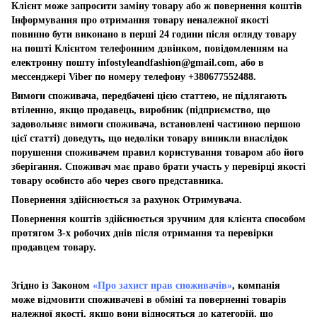
Клієнт може запросити заміну товару або ж повернення коштів
Інформування про отримання товару неналежної якості
повинно бути виконано в перші 24 години після огляду товару
на пошті Клієнтом телефонним дзвінком, повідомленням на
електронну пошту
infostyleandfashion@gmail.com
, або в
мессенджері Viber по номеру телефону +380677552488.
Вимоги споживача, передбачені цією статтею, не підлягають
втіленню, якщо продавець, виробник (підприємство, що
задовольняє вимоги споживача, встановлені частиною першою
цієї статті) доведуть, що недоліки товару виникли внаслідок
порушення споживачем правил користування товаром або його
зберігання. Споживач має право брати участь у перевірці якості
товару особисто або через свого представника.
Повернення здійснюється за рахунок Отримувача.
Повернення коштів здійснюється зручним для клієнта способом
протягом 3-х робочих днів після отримання та перевірки
продавцем товару.
Згідно із Законом
«Про захист прав споживачів»
, компанія
може відмовити споживачеві в обміні та поверненні товарів
належної якості, якщо вони відносяться до категорій, що