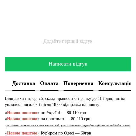
Додайте перший відгук
Написати відгук
Доставка
Оплата
Повернення
Консультація
Відправки пн, ср, сб, склад працює з 6-ї ранку до 11-ї дня, потім
упаковка посилок і після 18:00 відправка на пошту.
«
Новою поштою
» по Україні — 80-110 грн.
«
Новою поштою
» на поштомат — 80-110 грн.
ціна може змінюватись в залежності від суми замовлення, переадресацій та способів доставки
«
Новою поштою
» Кур'єром по Одесі — 60грн.