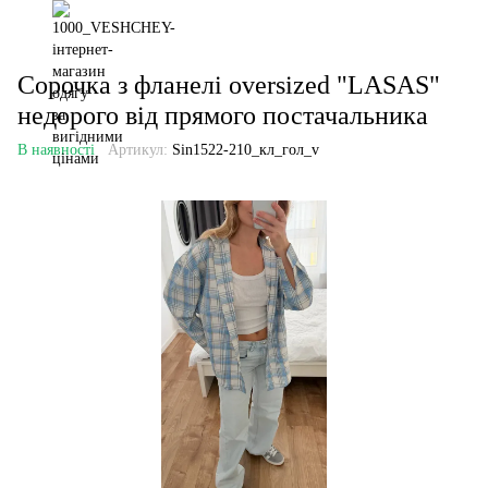
Сорочка з фланелі oversized "LASAS"
недорого від прямого постачальника
В наявності
Артикул:
Sin1522-210_кл_гол_v