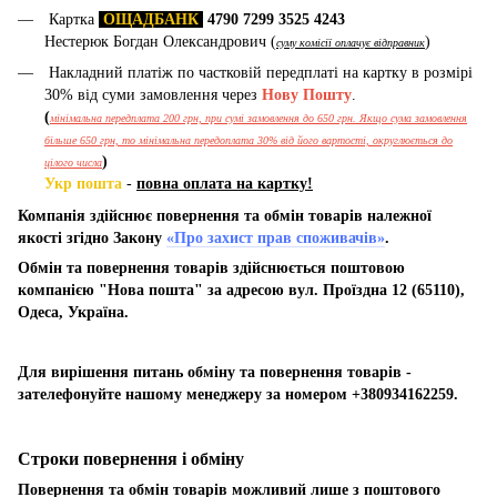
Картка
ОЩАДБАНК
4790 7299 3525 4243
Нестерюк Богдан Олександрович (
)
суму комісії оплачує відправник
Накладний платіж по частковій передплаті на картку в розмірі
30% від суми замовлення через
Нову Пошту
.
(
мінімальна передплата 200 грн, при сумі замовлення до 650 грн. Якщо сума замовлення
більше 650 грн, то мінімальна передоплата 30% від його вартості, округлюється до
)
цілого числа
Укр пошта
-
повна оплата на картку!
Компанія здійснює повернення та обмін товарів належної
якості згідно Закону
«Про захист прав споживачів»
.
Обмін та повернення товарів здійснюється поштовою
компанією "Нова пошта" за адресою вул. Проїздна 12 (65110),
Одеса, Україна.
Для вирішення питань обміну та повернення товарів -
зателефонуйте нашому менеджеру за номером +380934162259.
Строки повернення і обміну
Повернення та обмін товарів можливий лише з поштового