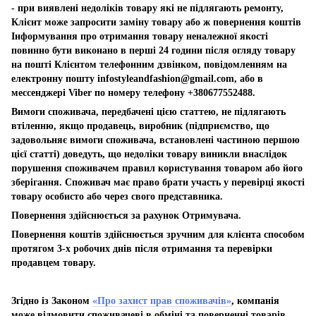
- при виявлені недоліків товару які не підлягають ремонту,
Клієнт може запросити заміну товару або ж повернення коштів
Інформування про отримання товару неналежної якості
повинно бути виконано в перші 24 години після огляду товару
на пошті Клієнтом телефонним дзвінком, повідомленням на
електронну пошту
infostyleandfashion@gmail.com
, або в
мессенджері Viber по номеру телефону +380677552488.
Вимоги споживача, передбачені цією статтею, не підлягають
втіленню, якщо продавець, виробник (підприємство, що
задовольняє вимоги споживача, встановлені частиною першою
цієї статті) доведуть, що недоліки товару виникли внаслідок
порушення споживачем правил користування товаром або його
зберігання. Споживач має право брати участь у перевірці якості
товару особисто або через свого представника.
Повернення здійснюється за рахунок Отримувача.
Повернення коштів здійснюється зручним для клієнта способом
протягом 3-х робочих днів після отримання та перевірки
продавцем товару.
Згідно із Законом
«Про захист прав споживачів»
, компанія
може відмовити споживачеві в обміні та поверненні товарів