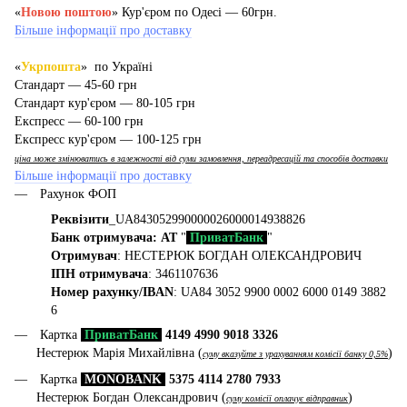
«
Новою поштою
» Кур'єром по Одесі — 60грн.
Більше інформації про доставку
«
Укрпошта
» по Україні
Стандарт — 45-60 грн
Стандарт кур'єром — 80-105 грн
Експресс — 60-100 грн
Експресс кур'єром — 100-125 грн
ціна може змінюватись в залежності від суми замовлення, переадресацій та способів доставки
Більше інформації про доставку
Рахунок ФОП
Реквізити
_UA843052990000026000014938826
Банк отримувача: АТ
"
ПриватБанк
"
Отримувач
: НЕСТЕРЮК БОГДАН ОЛЕКСАНДРОВИЧ
ІПН отримувача
: 3461107636
Номер рахунку/IBAN
: UA84 3052 9900 0002 6000 0149 3882
6
Картка
ПриватБанк
4149 4990 9018 3326
Нестерюк Марія Михайлівна (
)
суму вказуйте з урахуванням комісії банку 0,5%
Картка
MONOBANK
5375 4114 2780 7933
Нестерюк Богдан Олександрович (
)
суму комісії оплачує відправник