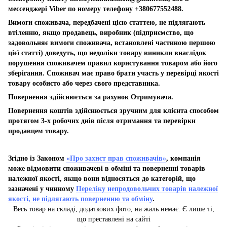
мессенджері Viber по номеру телефону +380677552488.
Вимоги споживача, передбачені цією статтею, не підлягають
втіленню, якщо продавець, виробник (підприємство, що
задовольняє вимоги споживача, встановлені частиною першою
цієї статті) доведуть, що недоліки товару виникли внаслідок
порушення споживачем правил користування товаром або його
зберігання. Споживач має право брати участь у перевірці якості
товару особисто або через свого представника.
Повернення здійснюється за рахунок Отримувача.
Повернення коштів здійснюється зручним для клієнта способом
протягом 3-х робочих днів після отримання та перевірки
продавцем товару.
Згідно із Законом
«Про захист прав споживачів»
, компанія
може відмовити споживачеві в обміні та поверненні товарів
належної якості, якщо вони відносяться до категорій, що
зазначені у чинному
Переліку непродовольчих товарів належної
якості, не підлягають поверненню та обміну
.
Весь товар на складі, додаткових фото, на жаль немає. Є лише ті,
що преставлені на сайті