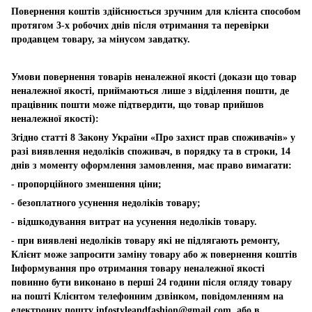
Повернення коштів здійснюється зручним для клієнта способом
протягом 3-х робочих днів після отримання та перевірки
продавцем товару, за мінусом завдатку.
Умови повернення товарів неналежної якості (докази що товар
неналежної якості, приймаються лише з відділення пошти, де
працівник пошти може підтвердити, що товар прийшов
неналежної якості):
Згідно статті 8 Закону України «Про захист прав споживачів» у
разі виявлення недоліків споживач, в порядку та в строки, 14
днів з моменту оформлення замовлення, має право вимагати:
- пропорційного зменшення ціни;
- безоплатного усунення недоліків товару;
- відшкодування витрат на усунення недоліків товару.
- при виявлені недоліків товару які не підлягають ремонту,
Клієнт може запросити заміну товару або ж повернення коштів
Інформування про отримання товару неналежної якості
повинно бути виконано в перші 24 години після огляду товару
на пошті Клієнтом телефонним дзвінком, повідомленням на
електронну пошту
infostyleandfashion@gmail.com
, або в