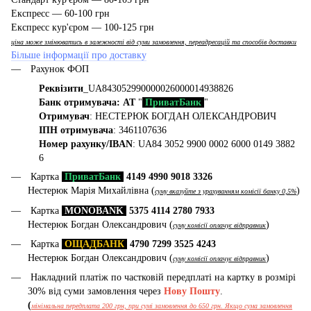
Експресс — 60-100 грн
Експресс кур'єром — 100-125 грн
ціна може змінюватись в залежності від суми замовлення, переадресацій та способів доставки
Більше інформації про доставку
Рахунок ФОП
Реквізити
_UA843052990000026000014938826
Банк отримувача: АТ
"
ПриватБанк
"
Отримувач
: НЕСТЕРЮК БОГДАН ОЛЕКСАНДРОВИЧ
ІПН отримувача
: 3461107636
Номер рахунку/IBAN
: UA84 3052 9900 0002 6000 0149 3882
6
Картка
ПриватБанк
4149 4990 9018 3326
Нестерюк Марія Михайлівна (
)
суму вказуйте з урахуванням комісії банку 0,5%
Картка
MONOBANK
5375 4114 2780 7933
Нестерюк Богдан Олександрович (
)
суму комісії оплачує відправник
Картка
ОЩАДБАНК
4790 7299 3525 4243
Нестерюк Богдан Олександрович (
)
суму комісії оплачує відправник
Накладний платіж по частковій передплаті на картку в розмірі
30% від суми замовлення через
Нову Пошту
.
(
мінімальна передплата 200 грн, при сумі замовлення до 650 грн. Якщо сума замовлення