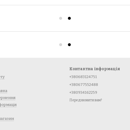
Контактна інформація
ету
+380683124751
+380677552488
авка
+380934162259
вернення
Передзвонити вам?
формація
магазин