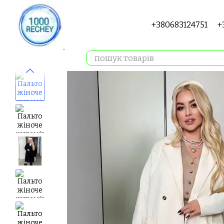
Перейти до основного контенту
+380683124751
+