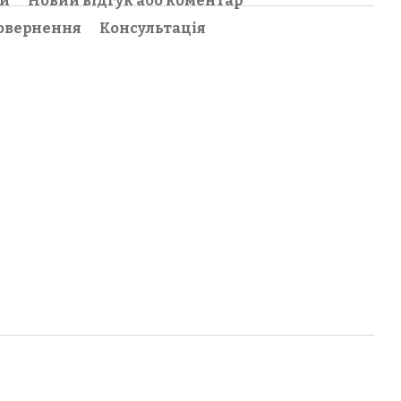
ки
Новий відгук або коментар
овернення
Консультація