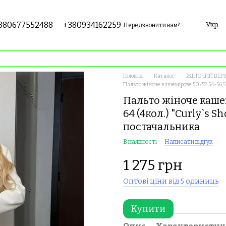
380677552488
+380934162259
Укр
Передзвонити вам?
Головна
Каталог
ЖІНОЧИЙ ВЕР
Пальто жіноче кашемірове 50-52,54-56,5
Пальто жіноче кашем
64 (4кол.) "Curly`s 
постачальника
В наявності
Написати відгук
1 275 грн
Оптові ціни від 5 одиниць
Купити