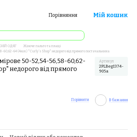
Мій кошик
Порівняння
ХНІЙ ОДЯГ
Жіноче пальто та плащі
8-60,62-64 (4кол.) "Curly`s Shop" недорого від прямого постачальника
ірове 50-52,54-56,58-60,62-
Артикул
2PLBeg1374-
Shop" недорого від прямого
905a
Порівняти
В бажання