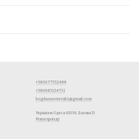
+380677552488
+380683124751
bogdannesteruk1@gmail.com
Україна м.Одеса 65036, Базова 13
Мапа проїзду