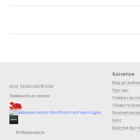
Клієнтам
Вхід до кабін
1000_VESHCHEY© 2018
Про нас
Приймаємо до оплати
Оплата і дост
Обмін та по
Контактна ін
Блог
Відгуки про 
Мобільна версія