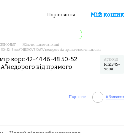
Мій кошик
Порівняння
ХНІЙ ОДЯГ
Жіноче пальто та плащі
48 50-52 (3кол)"MINKOVSKAYA"недорого від прямого постачальника
ір ворс 42-44 46-48 50-52
Артикул
Rin1345-
A"недорого від прямого
960a
Порівняти
В бажання