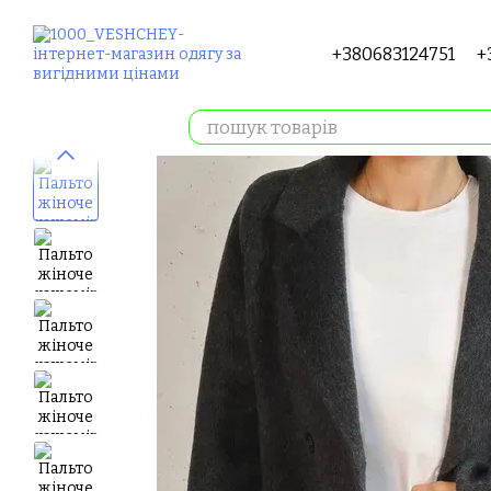
Перейти до основного контенту
+380683124751
+