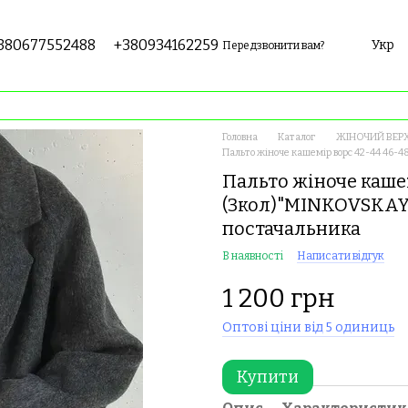
380677552488
+380934162259
Укр
Передзвонити вам?
Головна
Каталог
ЖІНОЧИЙ ВЕР
Пальто жіноче кашемір ворс 42-44 46-
Пальто жіноче кашем
(3кол)"MINKOVSKAY
постачальника
В наявності
Написати відгук
1 200 грн
Оптові ціни від 5 одиниць
Купити