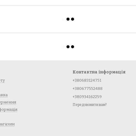
Контактна інформація
ету
+380683124751
+380677552488
авка
+380934162259
вернення
Передзвонити вам?
формація
магазин