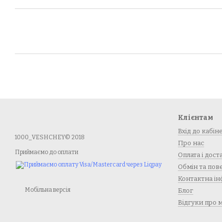
Клієнтам
Вхід до кабін
1000_VESHCHEY© 2018
Про нас
Приймаємо до оплати
Оплата і дост
Обмін та по
Контактна ін
Мобільна версія
Блог
Відгуки про 