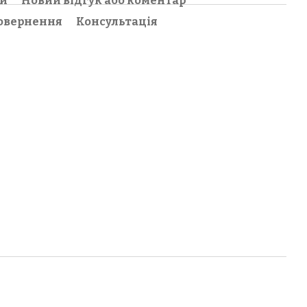
ки
Новий відгук або коментар
овернення
Консультація