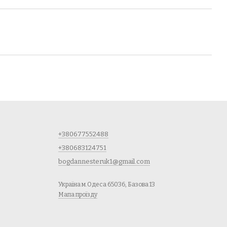
+380677552488
+380683124751
bogdannesteruk1@gmail.com
Україна м.Одеса 65036, Базова 13
Мапа проїзду