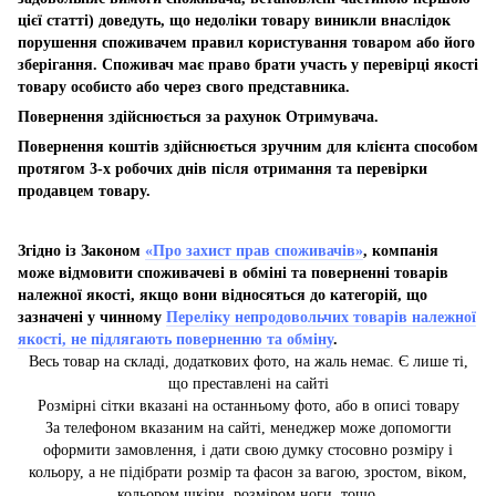
цієї статті) доведуть, що недоліки товару виникли внаслідок
порушення споживачем правил користування товаром або його
зберігання. Споживач має право брати участь у перевірці якості
товару особисто або через свого представника.
Повернення здійснюється за рахунок Отримувача.
Повернення коштів здійснюється зручним для клієнта способом
протягом 3-х робочих днів після отримання та перевірки
продавцем товару.
Згідно із Законом
«Про захист прав споживачів»
, компанія
може відмовити споживачеві в обміні та поверненні товарів
належної якості, якщо вони відносяться до категорій, що
зазначені у чинному
Переліку непродовольчих товарів належної
якості, не підлягають поверненню та обміну
.
Весь товар на складі, додаткових фото, на жаль немає. Є лише ті,
що преставлені на сайті
Розмірні сітки вказані на останньому фото, або в описі товару
За телефоном вказаним на сайті, менеджер може допомогти
оформити замовлення, і дати свою думку стосовно розміру і
кольору, а не підібрати розмір та фасон за вагою, зростом, віком,
кольором шкіри, розміром ноги, тощо.