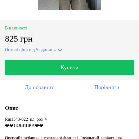
В наявності
825 грн
Оптові ціни
від 5 одиниць
Купити
До обраного
Порівняти
Опис
Rin1543-022_кл_роз_v
❤️❤️НОВИНКА❤️❤️
Оверсайз рубашка з трендової фланелі. Ідеальний варіант для