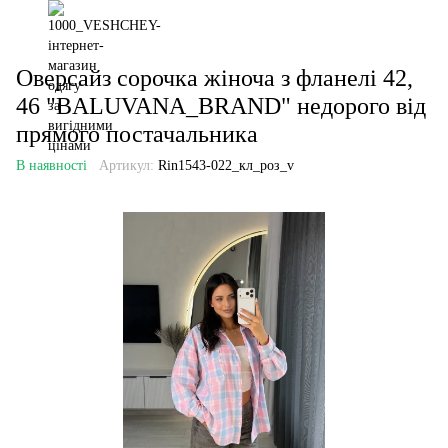
Оверсайз сорочка жіноча з фланелі 42,
46 "BALUVANA_BRAND" недорого від
прямого постачальника
В наявності
Артикул:
Rin1543-022_кл_роз_v