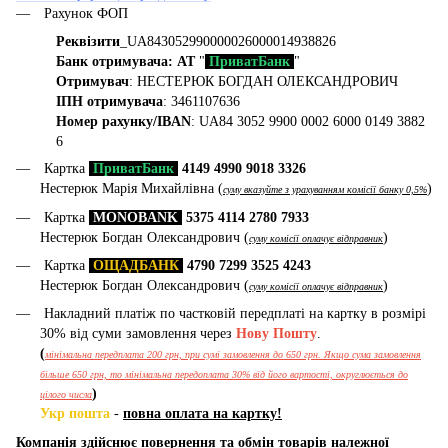
Рахунок ФОП
Реквізити
_UA843052990000026000014938826
Банк отримувача: АТ
"
ПриватБанк
"
Отримувач
: НЕСТЕРЮК БОГДАН ОЛЕКСАНДРОВИЧ
ІПН отримувача
: 3461107636
Номер рахунку/IBAN
: UA84 3052 9900 0002 6000 0149 3882
6
Картка
ПриватБанк
4149 4990 9018 3326
Нестерюк Марія Михайлівна (
)
суму вказуйте з урахуванням комісії банку 0,5%
Картка
MONOBANK
5375 4114 2780 7933
Нестерюк Богдан Олександрович (
)
суму комісії оплачує відправник
Картка
ОЩАДБАНК
4790 7299 3525 4243
Нестерюк Богдан Олександрович (
)
суму комісії оплачує відправник
Накладний платіж по частковій передплаті на картку в розмірі
30% від суми замовлення через
Нову Пошту
.
(
мінімальна передплата 200 грн, при сумі замовлення до 650 грн. Якщо сума замовлення
більше 650 грн, то мінімальна передоплата 30% від його вартості, округлюється до
)
цілого числа
Укр пошта
-
повна оплата на картку!
Компанія здійснює повернення та обмін товарів належної