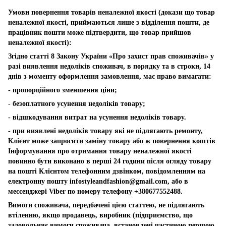
Умови повернення товарів неналежної якості (докази що товар
неналежної якості, приймаються лише з відділення пошти, де
працівник пошти може підтвердити, що товар прийшов
неналежної якості):
Згідно статті 8 Закону України «Про захист прав споживачів» у
разі виявлення недоліків споживач, в порядку та в строки, 14
днів з моменту оформлення замовлення, має право вимагати:
- пропорційного зменшення ціни;
- безоплатного усунення недоліків товару;
- відшкодування витрат на усунення недоліків товару.
- при виявлені недоліків товару які не підлягають ремонту,
Клієнт може запросити заміну товару або ж повернення коштів
Інформування про отримання товару неналежної якості
повинно бути виконано в перші 24 години після огляду товару
на пошті Клієнтом телефонним дзвінком, повідомленням на
електронну пошту
infostyleandfashion@gmail.com
, або в
мессенджері Viber по номеру телефону +380677552488.
Вимоги споживача, передбачені цією статтею, не підлягають
втіленню, якщо продавець, виробник (підприємство, що
задовольняє вимоги споживача, встановлені частиною першою