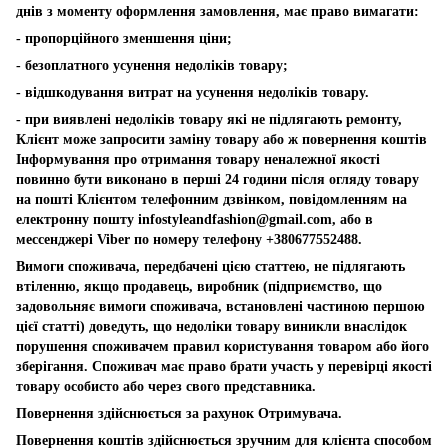
днів з моменту оформлення замовлення, має право вимагати:
- пропорційного зменшення ціни;
- безоплатного усунення недоліків товару;
- відшкодування витрат на усунення недоліків товару.
- при виявлені недоліків товару які не підлягають ремонту,
Клієнт може запросити заміну товару або ж повернення коштів
Інформування про отримання товару неналежної якості
повинно бути виконано в перші 24 години після огляду товару
на пошті Клієнтом телефонним дзвінком, повідомленням на
електронну пошту
infostyleandfashion@gmail.com
, або в
мессенджері Viber по номеру телефону +380677552488.
Вимоги споживача, передбачені цією статтею, не підлягають
втіленню, якщо продавець, виробник (підприємство, що
задовольняє вимоги споживача, встановлені частиною першою
цієї статті) доведуть, що недоліки товару виникли внаслідок
порушення споживачем правил користування товаром або його
зберігання. Споживач має право брати участь у перевірці якості
товару особисто або через свого представника.
Повернення здійснюється за рахунок Отримувача.
Повернення коштів здійснюється зручним для клієнта способом