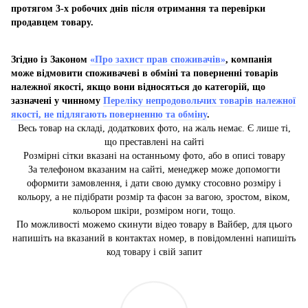
протягом 3-х робочих днів після отримання та перевірки
продавцем товару.
Згідно із Законом
«Про захист прав споживачів»
, компанія
може відмовити споживачеві в обміні та поверненні товарів
належної якості, якщо вони відносяться до категорій, що
зазначені у чинному
Переліку непродовольчих товарів належної
якості, не підлягають поверненню та обміну
.
Весь товар на складі, додаткових фото, на жаль немає. Є лише ті,
що преставлені на сайті
Розмірні сітки вказані на останньому фото, або в описі товару
За телефоном вказаним на сайті, менеджер може допомогти
оформити замовлення, і дати свою думку стосовно розміру і
кольору, а не підібрати розмір та фасон за вагою, зростом, віком,
кольором шкіри, розміром ноги, тощо.
По можливості можемо скинути відео товару в Вайбер, для цього
напишіть на вказаний в контактах номер, в повідомленні напишіть
код товару і свій запит