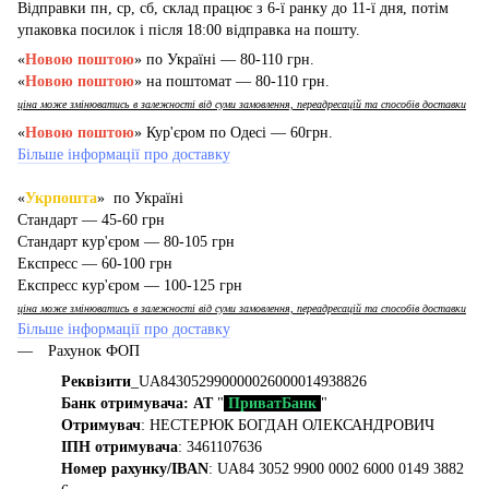
Відправки пн, ср, сб, склад працює з 6-ї ранку до 11-ї дня, потім
упаковка посилок і після 18:00 відправка на пошту.
«
Новою поштою
» по Україні — 80-110 грн.
«
Новою поштою
» на поштомат — 80-110 грн.
ціна може змінюватись в залежності від суми замовлення, переадресацій та способів доставки
«
Новою поштою
» Кур'єром по Одесі — 60грн.
Більше інформації про доставку
«
Укрпошта
» по Україні
Стандарт — 45-60 грн
Стандарт кур'єром — 80-105 грн
Експресс — 60-100 грн
Експресс кур'єром — 100-125 грн
ціна може змінюватись в залежності від суми замовлення, переадресацій та способів доставки
Більше інформації про доставку
Рахунок ФОП
Реквізити
_UA843052990000026000014938826
Банк отримувача: АТ
"
ПриватБанк
"
Отримувач
: НЕСТЕРЮК БОГДАН ОЛЕКСАНДРОВИЧ
ІПН отримувача
: 3461107636
Номер рахунку/IBAN
: UA84 3052 9900 0002 6000 0149 3882