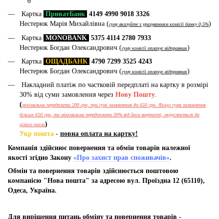
6
Картка
ПриватБанк
4149 4990 9018 3326
Нестерюк Марія Михайлівна (
)
суму вказуйте з урахуванням комісії банку 0,5%
Картка
MONOBANK
5375 4114 2780 7933
Нестерюк Богдан Олександрович (
)
суму комісії оплачує відправник
Картка
ОЩАДБАНК
4790 7299 3525 4243
Нестерюк Богдан Олександрович (
)
суму комісії оплачує відправник
Накладний платіж по частковій передплаті на картку в розмірі
30% від суми замовлення через
Нову Пошту
.
(
мінімальна передплата 200 грн, при сумі замовлення до 650 грн. Якщо сума замовлення
більше 650 грн, то мінімальна передоплата 30% від його вартості, округлюється до
)
цілого числа
Укр пошта
-
повна оплата на картку!
Компанія здійснює повернення та обмін товарів належної
якості згідно Закону
«Про захист прав споживачів»
.
Обмін та повернення товарів здійснюється поштовою
компанією "Нова пошта" за адресою вул. Проїздна 12 (65110),
Одеса, Україна.
Для вирішення питань обміну та повернення товарів -