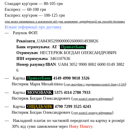
Стандарт кур'єром — 80-105 грн
Експресс — 60-100 грн
Експресс кур'єром — 100-125 грн
ціна може змінюватись в залежності від суми замовлення, переадресацій та способів доставки
Більше інформації про доставку
Рахунок ФОП
Реквізити
_UA843052990000026000014938826
Банк отримувача: АТ
"
ПриватБанк
"
Отримувач
: НЕСТЕРЮК БОГДАН ОЛЕКСАНДРОВИЧ
ІПН отримувача
: 3461107636
Номер рахунку/IBAN
: UA84 3052 9900 0002 6000 0149 3882
6
Картка
ПриватБанк
4149 4990 9018 3326
Нестерюк Марія Михайлівна (
)
суму вказуйте з урахуванням комісії банку 0,5%
Картка
MONOBANK
5375 4114 2780 7933
Нестерюк Богдан Олександрович (
)
суму комісії оплачує відправник
Картка
ОЩАДБАНК
4790 7299 3525 4243
Нестерюк Богдан Олександрович (
)
суму комісії оплачує відправник
Накладний платіж по частковій передплаті на картку в розмірі
30% від суми замовлення через
Нову Пошту
.