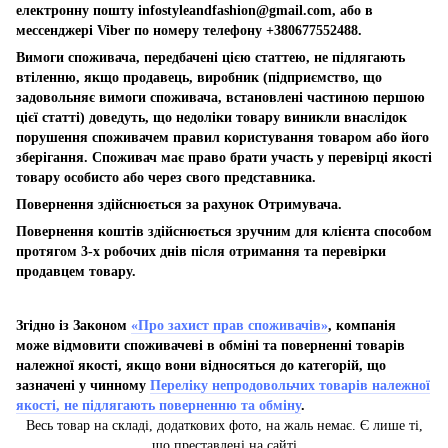
електронну пошту
infostyleandfashion@gmail.com
, або в
мессенджері Viber по номеру телефону +380677552488.
Вимоги споживача, передбачені цією статтею, не підлягають
втіленню, якщо продавець, виробник (підприємство, що
задовольняє вимоги споживача, встановлені частиною першою
цієї статті) доведуть, що недоліки товару виникли внаслідок
порушення споживачем правил користування товаром або його
зберігання. Споживач має право брати участь у перевірці якості
товару особисто або через свого представника.
Повернення здійснюється за рахунок Отримувача.
Повернення коштів здійснюється зручним для клієнта способом
протягом 3-х робочих днів після отримання та перевірки
продавцем товару.
Згідно із Законом
«Про захист прав споживачів»
, компанія
може відмовити споживачеві в обміні та поверненні товарів
належної якості, якщо вони відносяться до категорій, що
зазначені у чинному
Переліку непродовольчих товарів належної
якості, не підлягають поверненню та обміну
.
Весь товар на складі, додаткових фото, на жаль немає. Є лише ті,
що преставлені на сайті