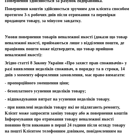
Повернення здійснюється за рахунок Відправника.
Повернення коштів здійснюється зручним для клієнта способом
протягом 3-х робочих днів після отримання та перевірки
продавцем товару, за мінусом завдатку.
Умови повернення товарів неналежної якості (докази що товар
неналежної якості, приймаються лише з відділення пошти, де
працівник пошти може підтвердити, що товар прийшов
неналежної якості):
Згідно статті 8 Закону України «Про захист прав споживачів» у
разі виявлення недоліків споживач, в порядку та в строки, 14
днів з моменту оформлення замовлення, має право вимагати:
- пропорційного зменшення ціни;
- безоплатного усунення недоліків товару;
- відшкодування витрат на усунення недоліків товару.
- при виявлені недоліків товару які не підлягають ремонту,
Клієнт може запросити заміну товару або ж повернення коштів
Інформування про отримання товару неналежної якості
повинно бути виконано в перші 24 години після огляду товару
на пошті Клієнтом телефонним дзвінком, повідомленням на