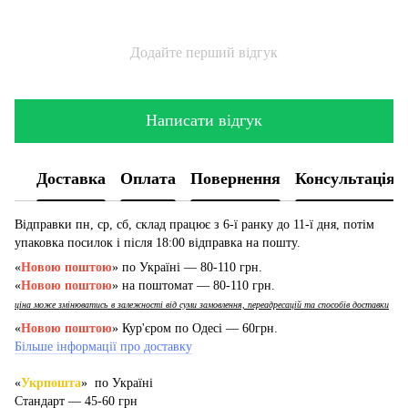
Додайте перший відгук
Написати відгук
Доставка
Оплата
Повернення
Консультація
Відправки пн, ср, сб, склад працює з 6-ї ранку до 11-ї дня, потім
упаковка посилок і після 18:00 відправка на пошту.
«
Новою поштою
» по Україні — 80-110 грн.
«
Новою поштою
» на поштомат — 80-110 грн.
ціна може змінюватись в залежності від суми замовлення, переадресацій та способів доставки
«
Новою поштою
» Кур'єром по Одесі — 60грн.
Більше інформації про доставку
«
Укрпошта
» по Україні
Стандарт — 45-60 грн