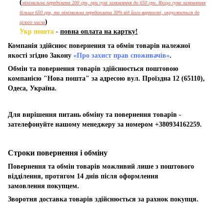
(
мінімальна передплата 200 грн, при сумі замовлення до 650 грн. Якщо сума замовлення
більше 650 грн, то мінімальна передоплата 30% від його вартості, округлюється до
)
цілого числа
Укр пошта
-
повна оплата на картку!
Компанія здійснює повернення та обмін товарів належної
якості згідно Закону
«Про захист прав споживачів»
.
Обмін та повернення товарів здійснюється поштовою
компанією "Нова пошта" за адресою вул. Проїздна 12 (65110),
Одеса, Україна.
Для вирішення питань обміну та повернення товарів -
зателефонуйте нашому менеджеру за номером +380934162259.
Строки повернення і обміну
Повернення та обмін товарів можливий лише з поштового
відділення, протягом 14 днів після оформлення
замовлення покупцем.
Зворотня доставка товарів здійснюється за рахнок покупця.