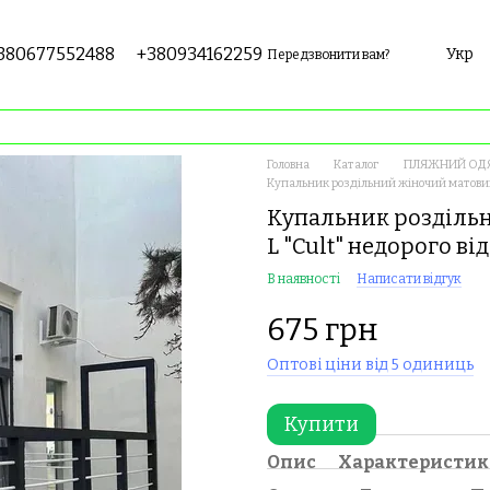
380677552488
+380934162259
Укр
Передзвонити вам?
Головна
Каталог
ПЛЯЖНИЙ ОДЯ
Купальник роздільний жіночий матовий 
Купальник роздільн
L "Cult" недорого в
В наявності
Написати відгук
675 грн
Оптові ціни від 5 одиниць
Купити
Опис
Характеристи