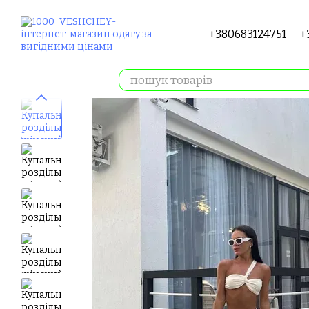
Перейти до основного контенту
+380683124751
+