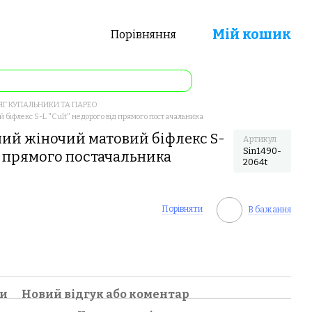
Мій кошик
Порівняння
Г КУПАЛЬНИКИ ТА ПАРЕО
біфлекс S-L "Cult" недорого від прямого постачальника
ий жіночий матовий біфлекс S-
Артикул
Sin1490-
ід прямого постачальника
2064t
Порівняти
В бажання
ки
Новий відгук або коментар