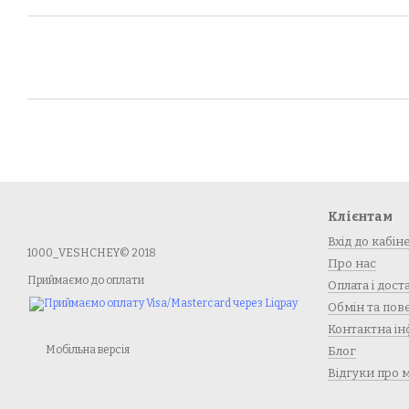
Клієнтам
Вхід до кабін
1000_VESHCHEY© 2018
Про нас
Приймаємо до оплати
Оплата і дост
Обмін та по
Контактна ін
Мобільна версія
Блог
Відгуки про 