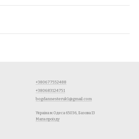
+380677552488
+380683124751
bogdannesteruk1@gmail.com
Україна м.Одеса 65036, Базова 13
Мапа проїзду