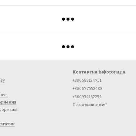
Контактна інформація
ету
+380683124751
+380677552488
авка
+380934162259
вернення
Передзвонити вам?
формація
магазин