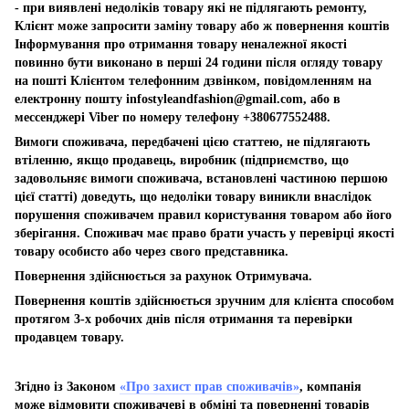
- при виявлені недоліків товару які не підлягають ремонту,
Клієнт може запросити заміну товару або ж повернення коштів
Інформування про отримання товару неналежної якості
повинно бути виконано в перші 24 години після огляду товару
на пошті Клієнтом телефонним дзвінком, повідомленням на
електронну пошту
infostyleandfashion@gmail.com
, або в
мессенджері Viber по номеру телефону +380677552488.
Вимоги споживача, передбачені цією статтею, не підлягають
втіленню, якщо продавець, виробник (підприємство, що
задовольняє вимоги споживача, встановлені частиною першою
цієї статті) доведуть, що недоліки товару виникли внаслідок
порушення споживачем правил користування товаром або його
зберігання. Споживач має право брати участь у перевірці якості
товару особисто або через свого представника.
Повернення здійснюється за рахунок Отримувача.
Повернення коштів здійснюється зручним для клієнта способом
протягом 3-х робочих днів після отримання та перевірки
продавцем товару.
Згідно із Законом
«Про захист прав споживачів»
, компанія
може відмовити споживачеві в обміні та поверненні товарів