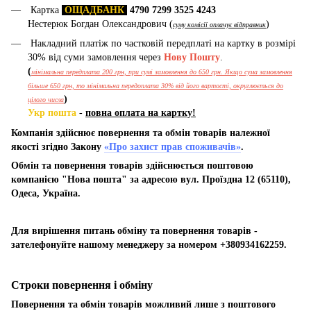
Картка
ОЩАДБАНК
4790 7299 3525 4243
Нестерюк Богдан Олександрович (
)
суму комісії оплачує відправник
Накладний платіж по частковій передплаті на картку в розмірі
30% від суми замовлення через
Нову Пошту
.
(
мінімальна передплата 200 грн, при сумі замовлення до 650 грн. Якщо сума замовлення
більше 650 грн, то мінімальна передоплата 30% від його вартості, округлюється до
)
цілого числа
Укр пошта
-
повна оплата на картку!
Компанія здійснює повернення та обмін товарів належної
якості згідно Закону
«Про захист прав споживачів»
.
Обмін та повернення товарів здійснюється поштовою
компанією "Нова пошта" за адресою вул. Проїздна 12 (65110),
Одеса, Україна.
Для вирішення питань обміну та повернення товарів -
зателефонуйте нашому менеджеру за номером +380934162259.
Строки повернення і обміну
Повернення та обмін товарів можливий лише з поштового