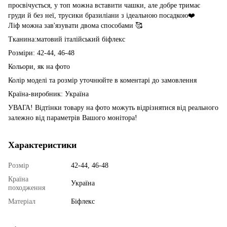
просвічується, у топ можна вставити чашки, але добре тримає
груди й без неї, трусики бразиліани з ідеальною посадкою❤️
Ліф можна зав'язувати двома способами 🥰
Тканина:матовий італійський біфлекс
Розміри: 42-44, 46-48
Кольори, як на фото
Колір моделі та розмір уточнюйте в коментарі до замовлення
Країна-виробник: Україна
УВАГА! Відтінки товару на фото можуть відрізнятися від реального
залежно від параметрів Вашого монітора!
Характеристики
Розмір
42-44, 46-48
Країна
Україна
походження
Матеріал
Біфлекс