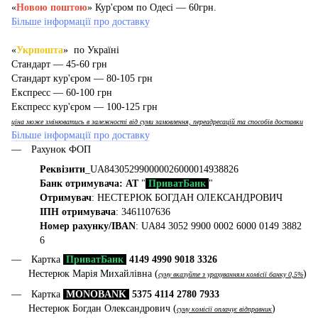
«
Новою поштою
» Кур'єром по Одесі — 60грн.
Більше інформації про доставку
«
Укрпошта
» по Україні
Стандарт — 45-60 грн
Стандарт кур'єром — 80-105 грн
Експресс — 60-100 грн
Експресс кур'єром — 100-125 грн
ціна може змінюватись в залежності від суми замовлення, переадресацій та способів доставки
Більше інформації про доставку
Рахунок ФОП
Реквізити
_UA843052990000026000014938826
Банк отримувача: АТ
"
ПриватБанк
"
Отримувач
: НЕСТЕРЮК БОГДАН ОЛЕКСАНДРОВИЧ
ІПН отримувача
: 3461107636
Номер рахунку/IBAN
: UA84 3052 9900 0002 6000 0149 3882
6
Картка
ПриватБанк
4149 4990 9018 3326
Нестерюк Марія Михайлівна (
)
суму вказуйте з урахуванням комісії банку 0,5%
Картка
MONOBANK
5375 4114 2780 7933
Нестерюк Богдан Олександрович (
)
суму комісії оплачує відправник